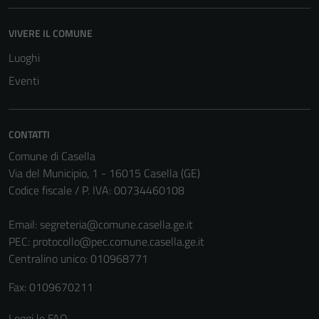
VIVERE IL COMUNE
Tecnici
Luoghi
Questi cookie
sono necessari
Eventi
per il
funzionamento
del sito e non
CONTATTI
possono
Comune di Casella
essere
Via del Municipio, 1 - 16015 Casella (GE)
disabilitati.
Codice fiscale / P. IVA: 00734460108
Questi cookie
non raccolgono
Email:
segreteria@comune.casella.ge.it
informazioni
PEC:
protocollo@pec.comune.casella.ge.it
personali.
Centralino unico: 010968771
Fax: 0109670211
Terze parti
Questi cookie
Leggi le FAQ