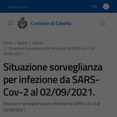
Vai ai contenuti
Vai al footer
ITA
Regione Liguria
Lingua attiva:
Comune di Casella
Home
/
Novità
/
Notizie
/
Situazione Sorveglianza Per Infezione Da SARS-Cov-2 Al
02/09/2021.
Situazione sorveglianza
per infezione da SARS-
Cov-2 al 02/09/2021.
Situazione sorveglianza per infezione da SARS-Cov-2 al
02/09/2021.