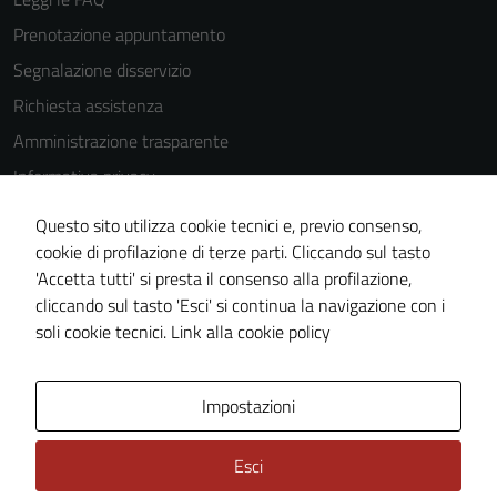
sono
Prenotazione appuntamento
impostati da
Segnalazione disservizio
una serie di
servizi esterni
Richiesta assistenza
(si veda la
Amministrazione trasparente
Cookie policy
Informativa privacy
estesa per i
dettagli) e
Cookie Policy
Questo sito utilizza cookie tecnici e, previo consenso,
possono
Note legali
cookie di profilazione di terze parti. Cliccando sul tasto
essere
'Accetta tutti' si presta il consenso alla profilazione,
Dichiarazione di accessibilità
utilizzati
cliccando sul tasto 'Esci' si continua la navigazione con i
anche per la
Piano di miglioramento del sito
soli cookie tecnici.
Link alla cookie policy
profilazione.
La
disabilitazione
Area Privata
Impostazioni
di questi
cookies può
Esci
peggiore la