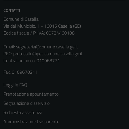
Questi cookie
sono necessari
CONTATTI
per il
Comune di Casella
funzionamento
Via del Municipio, 1 - 16015 Casella (GE)
del sito e non
Codice fiscale / P. IVA: 00734460108
possono
essere
Email:
segreteria@comune.casella.ge.it
disabilitati.
PEC:
protocollo@pec.comune.casella.ge.it
Questi cookie
Centralino unico: 010968771
non raccolgono
informazioni
Fax: 0109670211
personali.
Leggi le FAQ
Prenotazione appuntamento
Terze parti
Segnalazione disservizio
Questi cookie
Richiesta assistenza
sono
impostati da
Amministrazione trasparente
una serie di