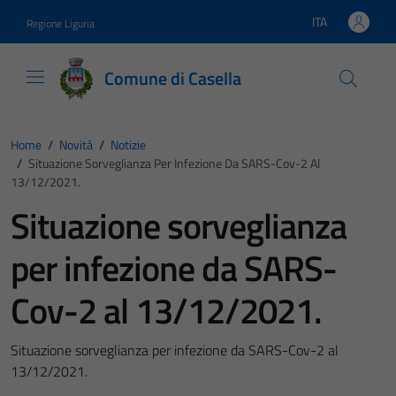
Vai ai contenuti
Vai al footer
ITA
Regione Liguria
Lingua attiva:
Comune di Casella
Home
/
Novità
/
Notizie
/
Situazione Sorveglianza Per Infezione Da SARS-Cov-2 Al
13/12/2021.
Situazione sorveglianza
per infezione da SARS-
Cov-2 al 13/12/2021.
Situazione sorveglianza per infezione da SARS-Cov-2 al
13/12/2021.