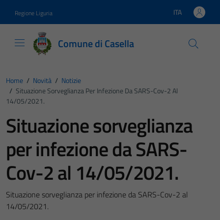
Vai ai contenuti
Vai al footer
ITA
Regione Liguria
Lingua attiva:
Comune di Casella
Home
/
Novità
/
Notizie
/
Situazione Sorveglianza Per Infezione Da SARS-Cov-2 Al
14/05/2021.
Situazione sorveglianza
per infezione da SARS-
Cov-2 al 14/05/2021.
Situazione sorveglianza per infezione da SARS-Cov-2 al
14/05/2021.