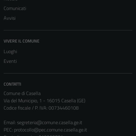
Comunicati
Avvisi
Tecnici
Questi cookie
VIVERE IL COMUNE
sono necessari
Luoghi
per il
funzionamento
Eventi
del sito e non
possono
essere
CONTATTI
disabilitati.
Comune di Casella
Questi cookie
Via del Municipio, 1 - 16015 Casella (GE)
non raccolgono
Codice fiscale / P. IVA: 00734460108
informazioni
personali.
Email:
segreteria@comune.casella.ge.it
PEC:
protocollo@pec.comune.casella.ge.it