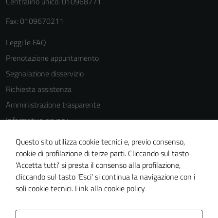
Centralino unico: 010968771
Terze parti
Questi cookie
Fax: 0109670211
sono
Leggi le FAQ
impostati da
una serie di
Prenotazione appuntamento
servizi esterni
Segnalazione disservizio
(si veda la
Richiesta assistenza
Cookie policy
estesa per i
Amministrazione trasparente
dettagli) e
Informativa privacy
possono
Cookie Policy
essere
Questo sito utilizza cookie tecnici e, previo consenso,
utilizzati
Note legali
cookie di profilazione di terze parti. Cliccando sul tasto
anche per la
'Accetta tutti' si presta il consenso alla profilazione,
Dichiarazione di accessibilità
profilazione.
cliccando sul tasto 'Esci' si continua la navigazione con i
Piano di miglioramento del sito
La
soli cookie tecnici.
Link alla cookie policy
disabilitazione
di questi
cookies può