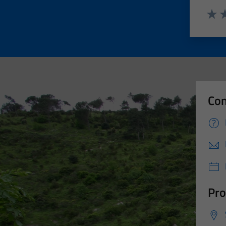
Valut
Va
Con
Pro