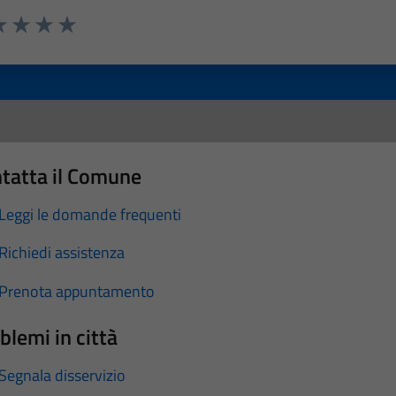
a 1 stelle su 5
luta 2 stelle su 5
Valuta 3 stelle su 5
Valuta 4 stelle su 5
Valuta 5 stelle su 5
tatta il Comune
Leggi le domande frequenti
Richiedi assistenza
Prenota appuntamento
blemi in città
Segnala disservizio