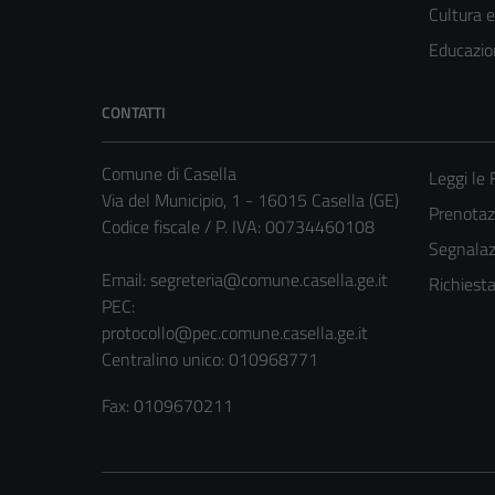
Cultura 
Educazio
CONTATTI
Comune di Casella
Leggi le
Via del Municipio, 1 - 16015 Casella (GE)
Prenota
Codice fiscale / P. IVA: 00734460108
Segnalazi
Email:
segreteria@comune.casella.ge.it
Richiest
PEC:
protocollo@pec.comune.casella.ge.it
Centralino unico: 010968771
Fax: 0109670211