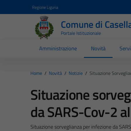
Vai ai contenuti
Vai al footer
Regione Liguria
Comune di Casell
Portale Istituzionale
Amministrazione
Novità
Servi
Home
/
Novità
/
Notizie
/
Situazione Sorvegli
Situazione sorveg
da SARS-Cov-2 a
Situazione sorveglianza per infezione da SA