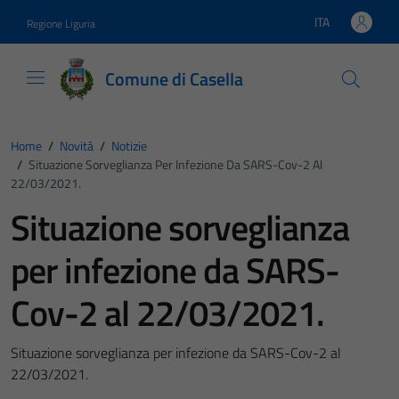
Vai ai contenuti
Vai al footer
ITA
Regione Liguria
Lingua attiva:
Comune di Casella
Home
/
Novità
/
Notizie
/
Situazione Sorveglianza Per Infezione Da SARS-Cov-2 Al
22/03/2021.
Situazione sorveglianza
per infezione da SARS-
Cov-2 al 22/03/2021.
Situazione sorveglianza per infezione da SARS-Cov-2 al
22/03/2021.