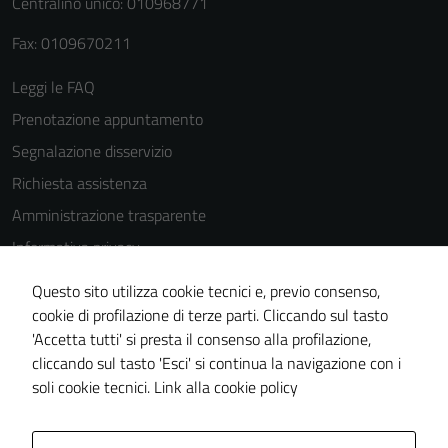
Centralino unico: 010968771
Terze parti
Questi cookie
Fax: 0109670211
sono
Leggi le FAQ
impostati da
una serie di
Prenotazione appuntamento
servizi esterni
Segnalazione disservizio
(si veda la
Richiesta assistenza
Cookie policy
estesa per i
Amministrazione trasparente
dettagli) e
Informativa privacy
possono
Cookie Policy
essere
Questo sito utilizza cookie tecnici e, previo consenso,
utilizzati
Note legali
cookie di profilazione di terze parti. Cliccando sul tasto
anche per la
'Accetta tutti' si presta il consenso alla profilazione,
Dichiarazione di accessibilità
profilazione.
cliccando sul tasto 'Esci' si continua la navigazione con i
Piano di miglioramento del sito
La
soli cookie tecnici.
Link alla cookie policy
disabilitazione
di questi
cookies può