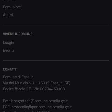
Comunicati
Avvisi
Tecnici
Questi cookie
VIVERE IL COMUNE
sono necessari
Luoghi
per il
funzionamento
Eventi
del sito e non
possono
essere
CONTATTI
disabilitati.
Comune di Casella
Questi cookie
Via del Municipio, 1 - 16015 Casella (GE)
non raccolgono
Codice fiscale / P. IVA: 00734460108
informazioni
personali.
Email:
segreteria@comune.casella.ge.it
PEC:
protocollo@pec.comune.casella.ge.it