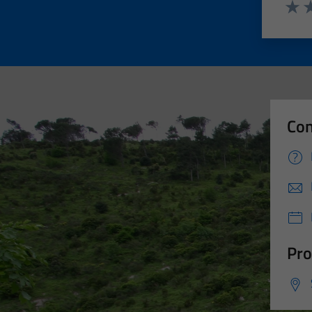
Valut
Va
Con
Pro