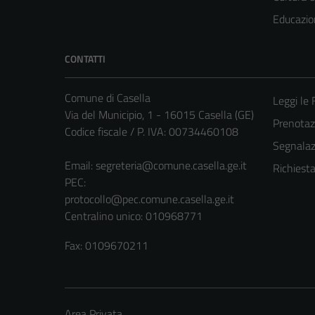
Educazio
CONTATTI
Comune di Casella
Leggi le
Via del Municipio, 1 - 16015 Casella (GE)
Prenota
Codice fiscale / P. IVA: 00734460108
Segnalazi
Email:
segreteria@comune.casella.ge.it
Richiest
PEC:
protocollo@pec.comune.casella.ge.it
Centralino unico: 010968771
Fax: 0109670211
Area Privata