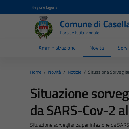
Vai ai contenuti
Vai al footer
Regione Liguria
Comune di Casell
Portale Istituzionale
Amministrazione
Novità
Servi
Home
/
Novità
/
Notizie
/
Situazione Sorvegli
Situazione sorveg
da SARS-Cov-2 a
Situazione sorveglianza per infezione da SA