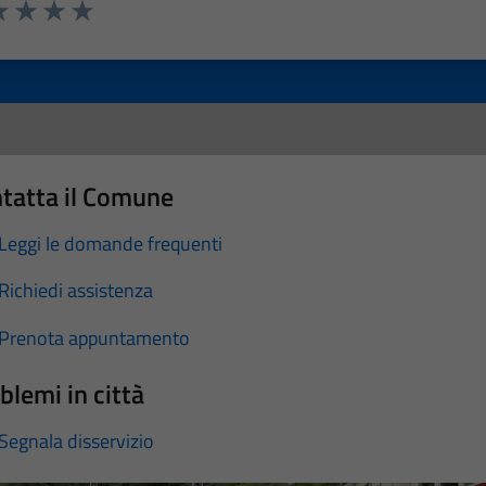
a 1 stelle su 5
luta 2 stelle su 5
Valuta 3 stelle su 5
Valuta 4 stelle su 5
Valuta 5 stelle su 5
tatta il Comune
Leggi le domande frequenti
Richiedi assistenza
Prenota appuntamento
blemi in città
Segnala disservizio