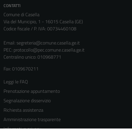
CONTATTI
sono necessari
per il
Comune di Casella
funzionamento
Via del Municipio, 1 - 16015 Casella (GE)
del sito e non
Codice fiscale / P. IVA: 00734460108
possono
essere
Email:
segreteria@comune.casella.ge.it
disabilitati.
PEC:
protocollo@pec.comune.casella.ge.it
Questi cookie
Centralino unico: 010968771
non raccolgono
Fax: 0109670211
informazioni
personali.
Leggi le FAQ
Prenotazione appuntamento
Terze parti
Segnalazione disservizio
Questi cookie
Richiesta assistenza
sono
Amministrazione trasparente
impostati da
una serie di
Informativa privacy