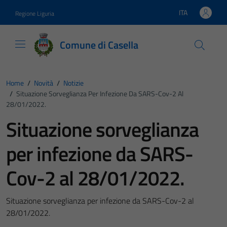
Vai ai contenuti
Vai al footer
ITA
Regione Liguria
Lingua attiva:
Comune di Casella
Home
/
Novità
/
Notizie
/
Situazione Sorveglianza Per Infezione Da SARS-Cov-2 Al
28/01/2022.
Situazione sorveglianza
per infezione da SARS-
Cov-2 al 28/01/2022.
Situazione sorveglianza per infezione da SARS-Cov-2 al
28/01/2022.