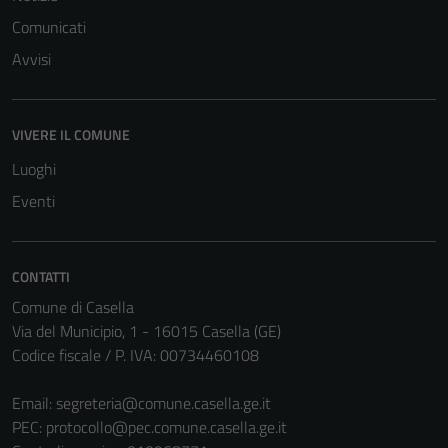
Comunicati
Avvisi
Tecnici
Questi cookie
VIVERE IL COMUNE
sono necessari
Luoghi
per il
funzionamento
Eventi
del sito e non
possono
essere
CONTATTI
disabilitati.
Comune di Casella
Questi cookie
Via del Municipio, 1 - 16015 Casella (GE)
non raccolgono
Codice fiscale / P. IVA: 00734460108
informazioni
personali.
Email:
segreteria@comune.casella.ge.it
PEC:
protocollo@pec.comune.casella.ge.it