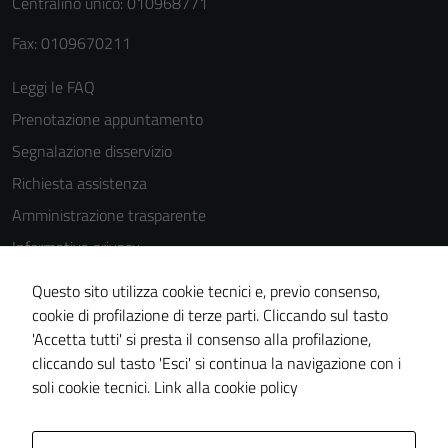
Centralino unico: 010968771
Terze parti
Questi cookie
Fax: 0109670211
sono
Leggi le FAQ
impostati da
una serie di
Prenotazione appuntamento
servizi esterni
Segnalazione disservizio
(si veda la
Richiesta assistenza
Cookie policy
estesa per i
Amministrazione trasparente
dettagli) e
Informativa privacy
possono
Cookie Policy
essere
Questo sito utilizza cookie tecnici e, previo consenso,
utilizzati
Note legali
cookie di profilazione di terze parti. Cliccando sul tasto
anche per la
'Accetta tutti' si presta il consenso alla profilazione,
Dichiarazione di accessibilità
profilazione.
cliccando sul tasto 'Esci' si continua la navigazione con i
Piano di miglioramento del sito
La
soli cookie tecnici.
Link alla cookie policy
disabilitazione
di questi
cookies può