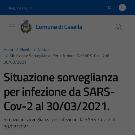
Vai ai contenuti
Vai al footer
ITA
Regione Liguria
Lingua attiva:
Comune di Casella
Home
/
Novità
/
Notizie
/
Situazione Sorveglianza Per Infezione Da SARS-Cov-2 Al
30/03/2021.
Situazione sorveglianza
per infezione da SARS-
Cov-2 al 30/03/2021.
Situazione sorveglianza per infezione da SARS-Cov-2 al
30/03/2021.