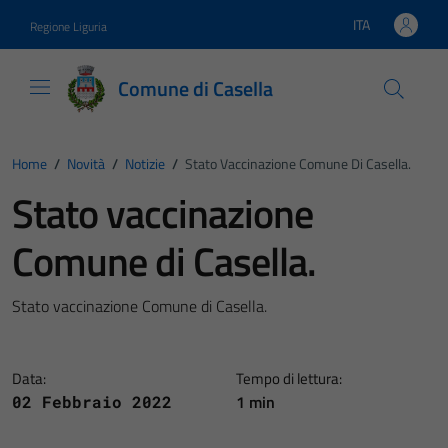
Vai ai contenuti
Vai al footer
ITA
Regione Liguria
Lingua attiva:
Comune di Casella
Home
/
Novità
/
Notizie
/
Stato Vaccinazione Comune Di Casella.
Stato vaccinazione
Comune di Casella.
Stato vaccinazione Comune di Casella.
Data:
Tempo di lettura:
1 min
02 Febbraio 2022