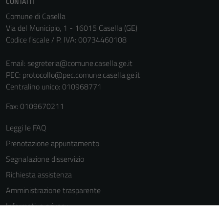
CONTATTI
Comune di Casella
Via del Municipio, 1 - 16015 Casella (GE)
Codice fiscale / P. IVA: 00734460108
Email:
segreteria@comune.casella.ge.it
PEC:
protocollo@pec.comune.casella.ge.it
Centralino unico: 010968771
Tecnici
Questi cookie
Fax: 0109670211
sono necessari
Leggi le FAQ
per il
funzionamento
Prenotazione appuntamento
del sito e non
Segnalazione disservizio
possono
Richiesta assistenza
essere
disabilitati.
Amministrazione trasparente
Questi cookie
Informativa privacy
non raccolgono