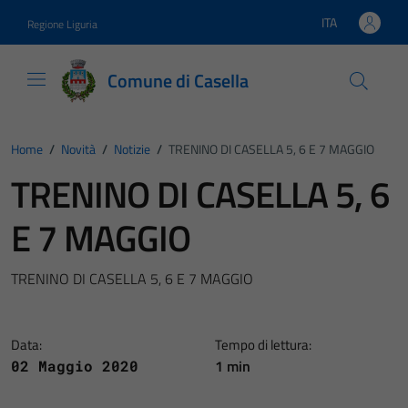
Vai ai contenuti
Vai al footer
ITA
Regione Liguria
Lingua attiva:
Comune di Casella
Home
/
Novità
/
Notizie
/
TRENINO DI CASELLA 5, 6 E 7 MAGGIO
TRENINO DI CASELLA 5, 6
E 7 MAGGIO
TRENINO DI CASELLA 5, 6 E 7 MAGGIO
Data:
Tempo di lettura:
1 min
02 Maggio 2020