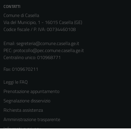
CONTATTI
sono necessari
per il
Comune di Casella
funzionamento
Via del Municipio, 1 - 16015 Casella (GE)
del sito e non
Codice fiscale / P. IVA: 00734460108
possono
essere
Email:
segreteria@comune.casella.ge.it
disabilitati.
PEC:
protocollo@pec.comune.casella.ge.it
Questi cookie
Centralino unico: 010968771
non raccolgono
Fax: 0109670211
informazioni
personali.
Leggi le FAQ
Prenotazione appuntamento
Terze parti
Segnalazione disservizio
Questi cookie
Richiesta assistenza
sono
Amministrazione trasparente
impostati da
una serie di
Informativa privacy