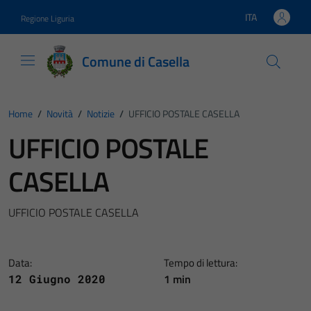
Vai ai contenuti
Vai al footer
ITA
Regione Liguria
Lingua attiva:
Comune di Casella
Home
/
Novità
/
Notizie
/
UFFICIO POSTALE CASELLA
UFFICIO POSTALE
CASELLA
UFFICIO POSTALE CASELLA
Data:
Tempo di lettura:
1 min
12 Giugno 2020