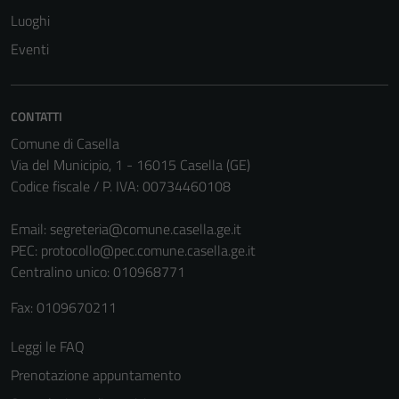
Luoghi
Eventi
CONTATTI
Comune di Casella
Via del Municipio, 1 - 16015 Casella (GE)
Codice fiscale / P. IVA: 00734460108
Tecnici
Email:
segreteria@comune.casella.ge.it
Questi cookie
PEC:
protocollo@pec.comune.casella.ge.it
sono necessari
Centralino unico: 010968771
per il
Fax: 0109670211
funzionamento
del sito e non
Leggi le FAQ
possono
Prenotazione appuntamento
essere
disabilitati.