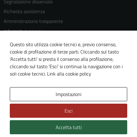
Segnalazione disservizio
Questi cookie
Richiesta assistenza
non raccolgono
Amministrazione trasparente
informazioni
personali.
Informativa privacy
Cookie Policy
Questo sito utilizza cookie tecnici e, previo consenso,
Note legali
Terze parti
cookie di profilazione di terze parti. Cliccando sul tasto
Questi cookie
'Accetta tutti' si presta il consenso alla profilazione,
Dichiarazione di accessibilità
sono
cliccando sul tasto 'Esci' si continua la navigazione con i
Piano di miglioramento del sito
impostati da
soli cookie tecnici.
Link alla cookie policy
una serie di
servizi esterni
Area Privata
Impostazioni
(si veda la
Cookie policy
estesa per i
Esci
dettagli) e
possono
Accetta tutti
Credits: ©
Technical Design s.r.l.
essere