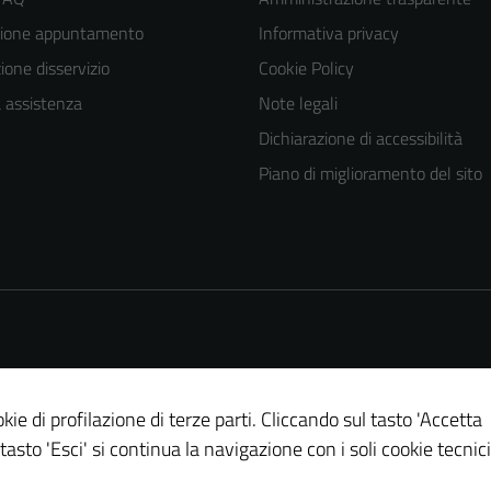
zione appuntamento
Informativa privacy
one disservizio
Cookie Policy
a assistenza
Note legali
Dichiarazione di accessibilità
Piano di miglioramento del sito
kie di profilazione di terze parti. Cliccando sul tasto 'Accetta
 tasto 'Esci' si continua la navigazione con i soli cookie tecnici
Tecnici
Questi cookie