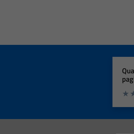
Qua
pag
Valut
Va