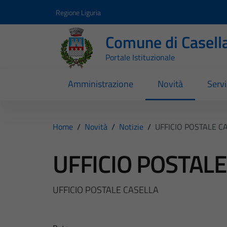
Vai ai contenuti
Vai al footer
Regione Liguria
Comune di Casell
Portale Istituzionale
Amministrazione
Novità
Servi
Home
/
Novità
/
Notizie
/
UFFICIO POSTALE C
UFFICIO POSTAL
UFFICIO POSTALE CASELLA