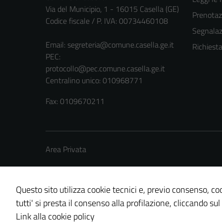
Via del Municipio, 1 - 16015 Casella (GE)
Prenota
Codice fiscale / P. IVA: 00734460108
Segnalazi
Email:
segreteria@comune.casella.ge.it
Richiest
PEC:
protocollo@pec.comune.casella.ge.it
Centralino unico: 010968771
Fax: 0109670211
Area Privata
Questo sito utilizza cookie tecnici e, previo consenso, coo
tutti' si presta il consenso alla profilazione, cliccando sul
Credits: ©
Technical Design s.r.l.
Link alla cookie policy