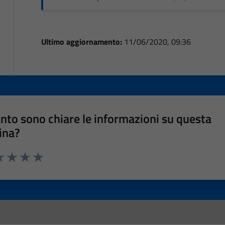
Ultimo aggiornamento:
11/06/2020, 09:36
nto sono chiare le informazioni su questa
ina?
a 1 stelle su 5
luta 2 stelle su 5
Valuta 3 stelle su 5
Valuta 4 stelle su 5
Valuta 5 stelle su 5