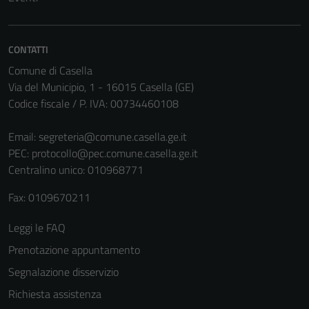
CONTATTI
Comune di Casella
Via del Municipio, 1 - 16015 Casella (GE)
Codice fiscale / P. IVA: 00734460108
Email:
segreteria@comune.casella.ge.it
PEC:
protocollo@pec.comune.casella.ge.it
Tecnici
Centralino unico: 010968771
Questi cookie
sono necessari
Fax: 0109670211
per il
funzionamento
Leggi le FAQ
del sito e non
Prenotazione appuntamento
possono
essere
Segnalazione disservizio
disabilitati.
Richiesta assistenza
Questi cookie