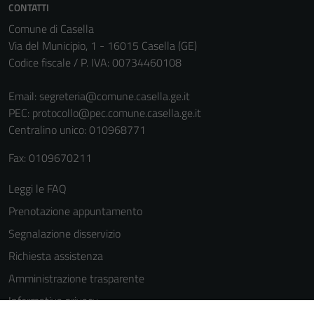
CONTATTI
sono necessari
Comune di Casella
per il
Via del Municipio, 1 - 16015 Casella (GE)
funzionamento
Codice fiscale / P. IVA: 00734460108
del sito e non
possono
Email:
segreteria@comune.casella.ge.it
essere
PEC:
protocollo@pec.comune.casella.ge.it
disabilitati.
Centralino unico: 010968771
Questi cookie
non raccolgono
Fax: 0109670211
informazioni
personali.
Leggi le FAQ
Prenotazione appuntamento
Terze parti
Segnalazione disservizio
Questi cookie
Richiesta assistenza
sono
Amministrazione trasparente
impostati da
una serie di
Informativa privacy