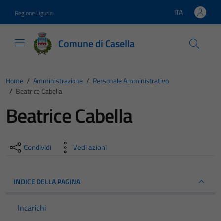
Vai ai contenuti
Vai al footer
ITA
Regione Liguria
Lingua attiva:
Comune di Casella
Home
/
Amministrazione
/
Personale Amministrativo
/
Beatrice Cabella
Beatrice Cabella
Condividi
Vedi azioni
INDICE DELLA PAGINA
Incarichi