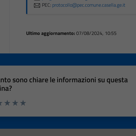
PEC:
protocollo@pec.comune.casella.ge.it
Ultimo aggiornamento:
07/08/2024, 10:55
nto sono chiare le informazioni su questa
ina?
a 1 stelle su 5
luta 2 stelle su 5
Valuta 3 stelle su 5
Valuta 4 stelle su 5
Valuta 5 stelle su 5