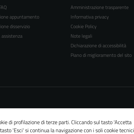
 FAQ
Amministrazione trasparente
zione appuntamento
Informativa privacy
one disservizio
Cookie Policy
a assistenza
Note legali
Dichiarazione di accessibilità
Piano di miglioramento del sito
kie di profilazione di terze parti. Cliccando sul tasto 'Accetta
Tecnici
 tasto 'Esci' si continua la navigazione con i soli cookie tecnici