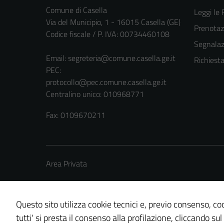
Comune di Casella
Leggi le
Via del Municipio, 1 - 16015 Casella (GE)
Prenota
Codice fiscale / P. IVA: 00734460108
Segnalazi
Email:
segreteria@comune.casella.ge.it
Richiest
PEC:
protocollo@pec.comune.casella.ge.it
Centralino unico: 010968771
Fax: 0109670211
Area Privata
Questo sito utilizza cookie tecnici e, previo consenso, coo
tutti' si presta il consenso alla profilazione, cliccando sul