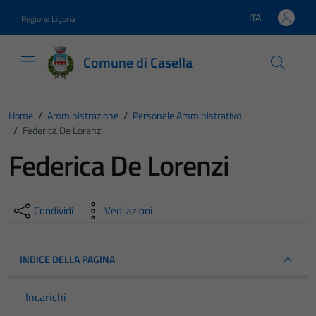
Vai ai contenuti
Vai al footer
ITA
Regione Liguria
Lingua attiva:
Comune di Casella
Home
/
Amministrazione
/
Personale Amministrativo
/
Federica De Lorenzi
Federica De Lorenzi
Condividi
Vedi azioni
INDICE DELLA PAGINA
Incarichi