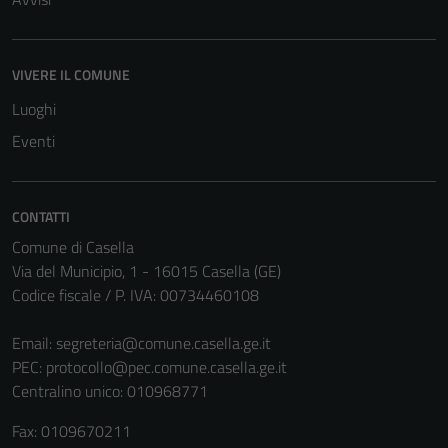
Tecnici
VIVERE IL COMUNE
Questi cookie
Luoghi
sono necessari
Eventi
per il
funzionamento
del sito e non
possono
CONTATTI
essere
Comune di Casella
disabilitati.
Via del Municipio, 1 - 16015 Casella (GE)
Questi cookie
Codice fiscale / P. IVA: 00734460108
non raccolgono
informazioni
Email:
segreteria@comune.casella.ge.it
personali.
PEC:
protocollo@pec.comune.casella.ge.it
Centralino unico: 010968771
Fax: 0109670211
Terze parti