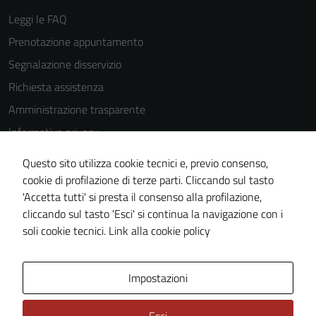
Questi cookie
Leggi le FAQ
sono
impostati da
Prenotazione appuntamento
una serie di
Segnalazione disservizio
servizi esterni
Richiesta assistenza
(si veda la
Cookie policy
Amministrazione trasparente
estesa per i
Informativa privacy
dettagli) e
Cookie Policy
possono
Questo sito utilizza cookie tecnici e, previo consenso,
essere
Note legali
cookie di profilazione di terze parti. Cliccando sul tasto
utilizzati
'Accetta tutti' si presta il consenso alla profilazione,
Dichiarazione di accessibilità
anche per la
cliccando sul tasto 'Esci' si continua la navigazione con i
Piano di miglioramento del sito
profilazione.
soli cookie tecnici.
Link alla cookie policy
La
disabilitazione
Area Privata
Impostazioni
di questi
cookies può
peggiore la