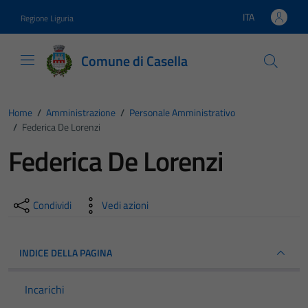
Vai ai contenuti
Vai al footer
ITA
Regione Liguria
Lingua attiva:
Comune di Casella
Home
/
Amministrazione
/
Personale Amministrativo
/
Federica De Lorenzi
Federica De Lorenzi
Condividi
Vedi azioni
INDICE DELLA PAGINA
Incarichi