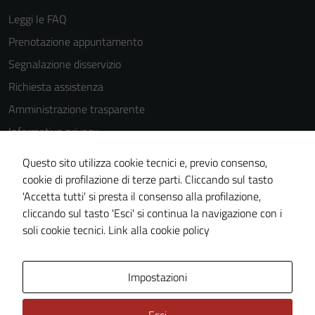
Questi cookie
Leggi le FAQ
sono
impostati da
Prenotazione appuntamento
una serie di
Segnalazione disservizio
servizi esterni
Richiesta assistenza
(si veda la
Cookie policy
Amministrazione trasparente
estesa per i
Informativa privacy
dettagli) e
Cookie Policy
possono
Questo sito utilizza cookie tecnici e, previo consenso,
essere
Note legali
cookie di profilazione di terze parti. Cliccando sul tasto
utilizzati
'Accetta tutti' si presta il consenso alla profilazione,
Dichiarazione di accessibilità
anche per la
cliccando sul tasto 'Esci' si continua la navigazione con i
Piano di miglioramento del sito
profilazione.
soli cookie tecnici.
Link alla cookie policy
La
disabilitazione
Area Privata
Impostazioni
di questi
cookies può
peggiore la