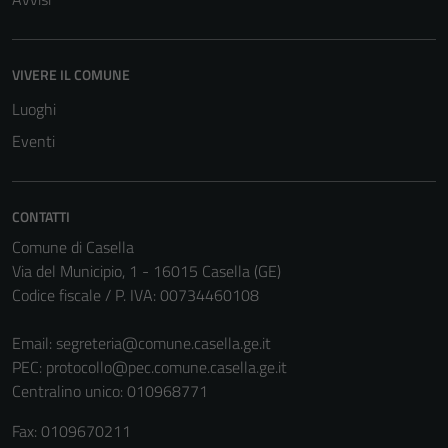
Tecnici
VIVERE IL COMUNE
Questi cookie
Luoghi
sono necessari
Eventi
per il
funzionamento
del sito e non
possono
CONTATTI
essere
Comune di Casella
disabilitati.
Via del Municipio, 1 - 16015 Casella (GE)
Questi cookie
Codice fiscale / P. IVA: 00734460108
non raccolgono
informazioni
Email:
segreteria@comune.casella.ge.it
personali.
PEC:
protocollo@pec.comune.casella.ge.it
Centralino unico: 010968771
Fax: 0109670211
Terze parti