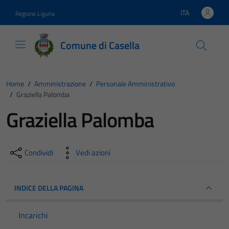
Vai ai contenuti
Vai al footer
ITA
Regione Liguria
Lingua attiva:
Comune di Casella
Home
/
Amministrazione
/
Personale Amministrativo
/
Graziella Palomba
Graziella Palomba
Condividi
Vedi azioni
INDICE DELLA PAGINA
Incarichi