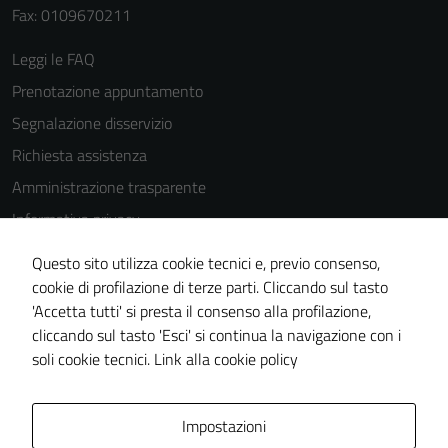
possono
Fax: 0109670211
essere
disabilitati.
Leggi le FAQ
Questi cookie
Prenotazione appuntamento
non raccolgono
Segnalazione disservizio
informazioni
personali.
Richiesta assistenza
Amministrazione trasparente
Informativa privacy
Terze parti
Questi cookie
Cookie Policy
Questo sito utilizza cookie tecnici e, previo consenso,
sono
Note legali
cookie di profilazione di terze parti. Cliccando sul tasto
impostati da
'Accetta tutti' si presta il consenso alla profilazione,
Dichiarazione di accessibilità
una serie di
cliccando sul tasto 'Esci' si continua la navigazione con i
servizi esterni
Piano di miglioramento del sito
soli cookie tecnici.
Link alla cookie policy
(si veda la
Cookie policy
estesa per i
Area Privata
Impostazioni
dettagli) e