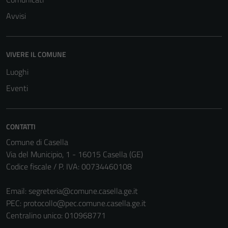
Avvisi
VIVERE IL COMUNE
Luoghi
Eventi
CONTATTI
Comune di Casella
Via del Municipio, 1 - 16015 Casella (GE)
Tecnici
Codice fiscale / P. IVA: 00734460108
Questi cookie
sono necessari
Email:
segreteria@comune.casella.ge.it
per il
PEC:
protocollo@pec.comune.casella.ge.it
funzionamento
Centralino unico: 010968771
del sito e non