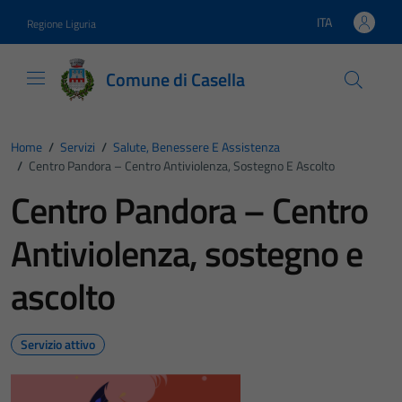
Vai ai contenuti
Vai al footer
ITA
Regione Liguria
Lingua attiva:
Comune di Casella
Home
/
Servizi
/
Salute, Benessere E Assistenza
/
Centro Pandora – Centro Antiviolenza, Sostegno E Ascolto
Centro Pandora – Centro
Antiviolenza, sostegno e
ascolto
Servizio attivo