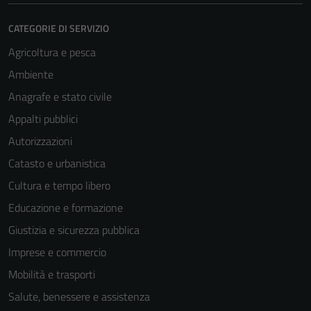
sono necessari
CATEGORIE DI SERVIZIO
per il
funzionamento
Agricoltura e pesca
del sito e non
Ambiente
possono
Anagrafe e stato civile
essere
disabilitati.
Appalti pubblici
Questi cookie
Autorizzazioni
non raccolgono
Catasto e urbanistica
informazioni
personali.
Cultura e tempo libero
Educazione e formazione
Giustizia e sicurezza pubblica
Terze parti
Questi cookie
Imprese e commercio
sono
Mobilità e trasporti
impostati da
Salute, benessere e assistenza
una serie di