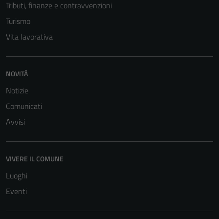
servizi esterni
Tributi, finanze e contravvenzioni
(si veda la
Turismo
Cookie policy
Vita lavorativa
estesa per i
dettagli) e
possono
essere
NOVITÀ
utilizzati
Notizie
anche per la
Comunicati
profilazione.
La
Avvisi
disabilitazione
di questi
cookies può
VIVERE IL COMUNE
peggiore la
Luoghi
navigazione e
Eventi
la fruizione
delle
funzionalità