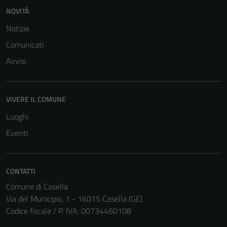
funzionamento
NOVITÀ
del sito e non
possono
Notizie
essere
Comunicati
disabilitati.
Avvisi
Questi cookie
non raccolgono
informazioni
VIVERE IL COMUNE
personali.
Luoghi
Eventi
Terze parti
Questi cookie
sono
CONTATTI
impostati da
una serie di
Comune di Casella
servizi esterni
Via del Municipio, 1 - 16015 Casella (GE)
(si veda la
Codice fiscale / P. IVA: 00734460108
Cookie policy