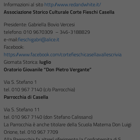
Informazioni al sito
http://www.redandwhite.it/
Associazione Storico Culturale Corte Fieschi Casella
Presidente: Gabriella Bovio Vercesi
telefono: 010 9670309 – 346-3188829
e-mail:
fieschigabri@alice.it
Facebook:
https://www.facebook.com/cortefieschicasellavallescrivia
Giornata Storica:
luglio
Oratorio Giovanile “Don Pietro Vergante”
Via S. Stefano 1
tel. 010 967 7140 (c/o Parrocchia)
Parrocchia di Casella
Via S. Stefano 11
tel. 010 967 7140 (don Stefano Calissano)
La Parrocchia è anche titolare della Scuola Materna Don Luigi
Orione, tel. 010 967 7709
Alla Parrocchia fa altresì riferimento la Confraternita di S.