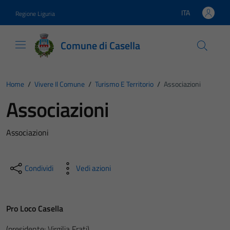
Vai ai contenuti
Vai al footer
ITA
Regione Liguria
Lingua attiva:
Comune di Casella
Home
/
Vivere Il Comune
/
Turismo E Territorio
/
Associazioni
Associazioni
Associazioni
Condividi
Vedi azioni
Pro Loco Casella
(presidente: Virgilia Frati)