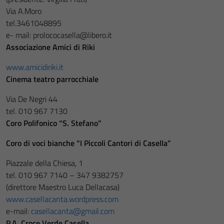
Via A.Moro
tel.3461048895
e- mail: prolococasella@libero.it
Associazione Amici di Riki
www.amicidiriki.it
Cinema teatro parrocchiale
Via De Negri 44
tel. 010 967 7130
Coro Polifonico “S. Stefano”
Coro di voci bianche “I Piccoli Cantori di Casella”
Piazzale della Chiesa, 1
tel. 010 967 7140 – 347 9382757
(direttore Maestro Luca Dellacasa)
www.casellacanta.wordpress.com
e-mail:
casellacanta@gmail.com
P.A. Croce Verde Casella