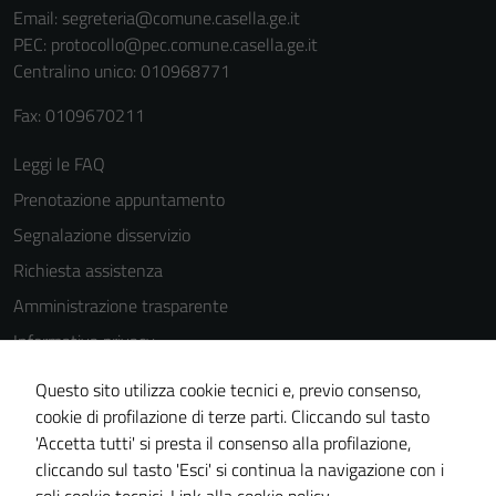
estesa per i
Email:
segreteria@comune.casella.ge.it
dettagli) e
PEC:
protocollo@pec.comune.casella.ge.it
possono
Centralino unico: 010968771
essere
Fax: 0109670211
utilizzati
anche per la
Leggi le FAQ
profilazione.
Prenotazione appuntamento
La
disabilitazione
Segnalazione disservizio
di questi
Richiesta assistenza
cookies può
Amministrazione trasparente
peggiore la
navigazione e
Informativa privacy
la fruizione
Cookie Policy
delle
Questo sito utilizza cookie tecnici e, previo consenso,
Note legali
funzionalità
cookie di profilazione di terze parti. Cliccando sul tasto
del sito.
'Accetta tutti' si presta il consenso alla profilazione,
Dichiarazione di accessibilità
cliccando sul tasto 'Esci' si continua la navigazione con i
Piano di miglioramento del sito