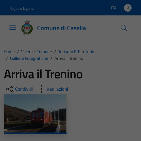
Vai ai contenuti
Vai al footer
ITA
Regione Liguria
Lingua attiva:
Comune di Casella
Home
/
Vivere Il Comune
/
Turismo E Territorio
/
Gallerie Fotografiche
/
Arriva Il Trenino
Arriva il Trenino
Condividi
Vedi azioni