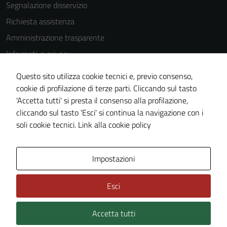
Segnalazione disservizio
Richiesta assistenza
Amministrazione trasparente
Informativa privacy
Cookie Policy
Questo sito utilizza cookie tecnici e, previo consenso,
Note legali
cookie di profilazione di terze parti. Cliccando sul tasto
'Accetta tutti' si presta il consenso alla profilazione,
Dichiarazione di accessibilità
cliccando sul tasto 'Esci' si continua la navigazione con i
Piano di miglioramento del sito
soli cookie tecnici.
Link alla cookie policy
Tecnici
Questi cookie
sono necessari
Area Privata
Impostazioni
per il
funzionamento
Esci
del sito e non
possono
Accetta tutti
Credits: ©
Technical Design s.r.l.
essere