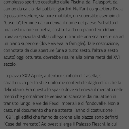
complesso sportivo costituito dalle Piscine, dal Palasport, dal
campo da calcio, dai pubblici giardini. Nell’antico quartiere Braia
è possibile vedere, sia pure mutilato, un superstite esempio di
“Casella”, termine da cui deriva il nome del paese. Si tratta di
una costruzione in pietra, costituita da un piano terra (dove
trovava spazio la stalla) collegato tramite una scala esterna ad
un piano superiore (dove viveva la famiglia). Tale costruzione,
connotata da due aperture (una a tutto sesto, l’altra a sesto
acuto) oggi otturate, dovrebbe risalire alla prima metà del XVI
secolo.
La piazza XXV Aprile, autentico simbolo di Casella, si
caratterizza per lo stile uniforme conferitole dagli edifici che la
delimitano. Era questo lo spazio dove si teneva il mercato delle
merci che giornalmente venivano scaricate dai mulattieri in
transito lungo le vie dei Feudi Imperiali e di fondovalle. Non a
caso, nel documento che ne attesta l’anno di costruzione, il
1691, gli edifici che fanno da corona alla piazza sono definiti
“Case del mercato”. Ad ovest si erge il Palazzo Fieschi, la cui