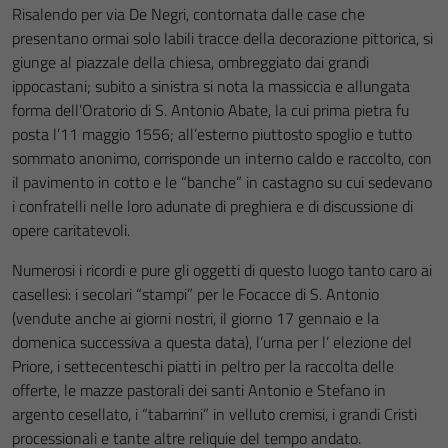
Risalendo per via De Negri, contornata dalle case che
presentano ormai solo labili tracce della decorazione pittorica, si
giunge al piazzale della chiesa, ombreggiato dai grandi
ippocastani; subito a sinistra si nota la massiccia e allungata
forma dell’Oratorio di S. Antonio Abate, la cui prima pietra fu
posta l’11 maggio 1556; all’esterno piuttosto spoglio e tutto
sommato anonimo, corrisponde un interno caldo e raccolto, con
il pavimento in cotto e le “banche” in castagno su cui sedevano
i confratelli nelle loro adunate di preghiera e di discussione di
opere caritatevoli.
Numerosi i ricordi e pure gli oggetti di questo luogo tanto caro ai
casellesi: i secolari “stampi” per le Focacce di S. Antonio
(vendute anche ai giorni nostri, il giorno 17 gennaio e la
domenica successiva a questa data), l’urna per l’ elezione del
Priore, i settecenteschi piatti in peltro per la raccolta delle
offerte, le mazze pastorali dei santi Antonio e Stefano in
argento cesellato, i “tabarrini” in velluto cremisi, i grandi Cristi
processionali e tante altre reliquie del tempo andato.