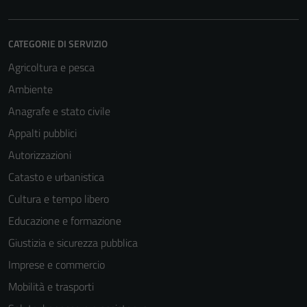
Questi cookie
sono necessari
per il
CATEGORIE DI SERVIZIO
funzionamento
Agricoltura e pesca
del sito e non
Ambiente
possono
essere
Anagrafe e stato civile
disabilitati.
Appalti pubblici
Questi cookie
Autorizzazioni
non raccolgono
informazioni
Catasto e urbanistica
personali.
Cultura e tempo libero
Educazione e formazione
Terze parti
Giustizia e sicurezza pubblica
Questi cookie
Imprese e commercio
sono
Mobilità e trasporti
impostati da
una serie di