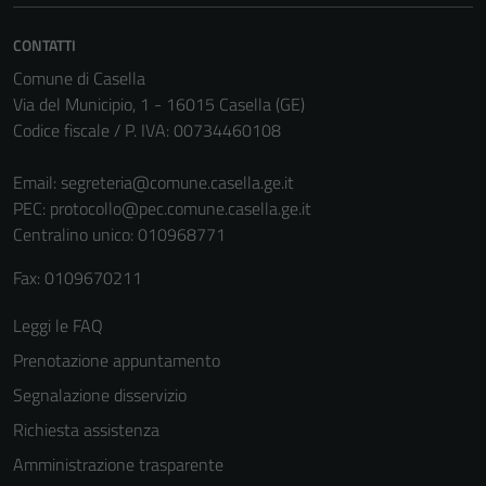
funzionalità
del sito.
CONTATTI
Comune di Casella
Via del Municipio, 1 - 16015 Casella (GE)
Experience
Codice fiscale / P. IVA: 00734460108
In order for
our website
Email:
segreteria@comune.casella.ge.it
to perform
PEC:
protocollo@pec.comune.casella.ge.it
as well as
Centralino unico: 010968771
possible
during your
Fax: 0109670211
visit. If you
refuse
Leggi le FAQ
these
Prenotazione appuntamento
cookies,
Segnalazione disservizio
some
functionality
Richiesta assistenza
will
Amministrazione trasparente
disappear