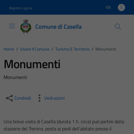
Vai ai contenuti
Vai al footer
ITA
Regione Liguria
Lingua attiva:
Comune di Casella
Home
/
Vivere Il Comune
/
Turismo E Territorio
/
Monumenti
Monumenti
Monumenti
Condividi
Vedi azioni
Una breve visita di Casella (durata 1 h. circa) può partire dalla
stazione del Trenino, posta ai piedi dell’abitato presso il