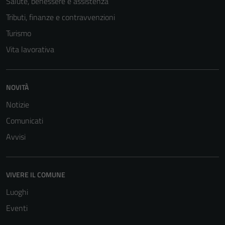
Salute, benessere e assistenza
servizi esterni
Tributi, finanze e contravvenzioni
(si veda la
Turismo
Cookie policy
estesa per i
Vita lavorativa
dettagli) e
possono
essere
NOVITÀ
utilizzati
Notizie
anche per la
profilazione.
Comunicati
La
Avvisi
disabilitazione
di questi
cookies può
VIVERE IL COMUNE
peggiore la
navigazione e
Luoghi
la fruizione
Eventi
delle