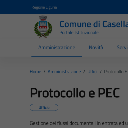
Vai ai contenuti
Vai al footer
Regione Liguria
Comune di Casell
Portale Istituzionale
Amministrazione
Novità
Servi
Home
/
Amministrazione
/
Uffici
/
Protocollo E
Protocollo e PEC
Ufficio
Gestione dei flussi documentali in entrata ed u