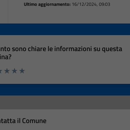
Ultimo aggiornamento:
16/12/2024, 09:03
nto sono chiare le informazioni su questa
ina?
a 1 stelle su 5
luta 2 stelle su 5
Valuta 3 stelle su 5
Valuta 4 stelle su 5
Valuta 5 stelle su 5
tatta il Comune