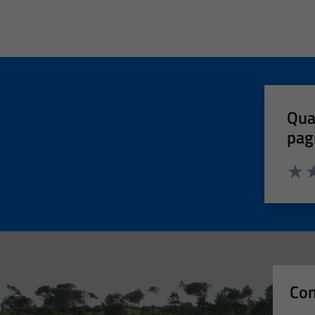
Qua
pag
Valut
Va
Con