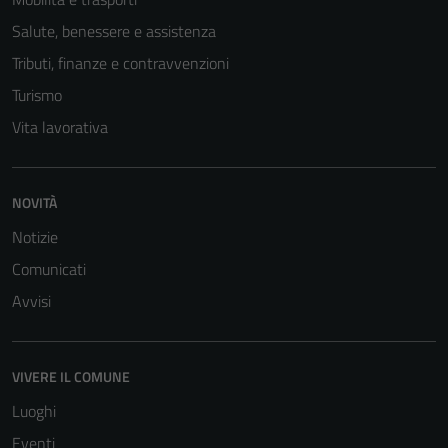
Salute, benessere e assistenza
Tributi, finanze e contravvenzioni
Turismo
Vita lavorativa
NOVITÀ
Tecnici
Notizie
Questi cookie
Comunicati
sono necessari
per il
Avvisi
funzionamento
del sito e non
possono
VIVERE IL COMUNE
essere
Luoghi
disabilitati.
Questi cookie
Eventi