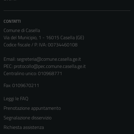
non raccolgono
informazioni
personali.
CONTATTI
Comune di Casella
Via del Municipio, 1 - 16015 Casella (GE)
Terze parti
Codice fiscale / P. IVA: 00734460108
Questi cookie
sono
Email:
segreteria@comune.casella.ge.it
impostati da
PEC:
protocollo@pec.comune.casella.ge.it
una serie di
Centralino unico: 010968771
servizi esterni
(si veda la
Fax: 0109670211
Cookie policy
Leggi le FAQ
estesa per i
dettagli) e
Prenotazione appuntamento
possono
Segnalazione disservizio
essere
Richiesta assistenza
utilizzati