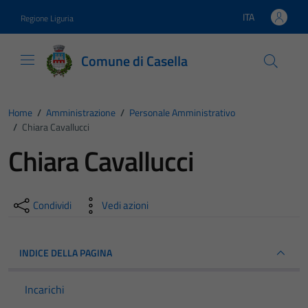
Vai ai contenuti
Vai al footer
ITA
Regione Liguria
Lingua attiva:
Comune di Casella
Home
/
Amministrazione
/
Personale Amministrativo
/
Chiara Cavallucci
Chiara Cavallucci
Condividi
Vedi azioni
INDICE DELLA PAGINA
Incarichi