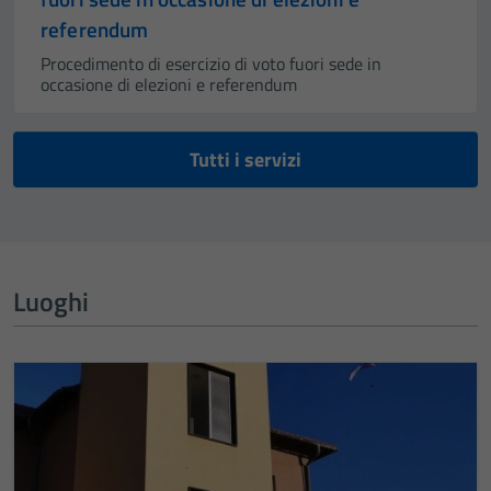
referendum
Procedimento di esercizio di voto fuori sede in
occasione di elezioni e referendum
Tecnici
Tutti i servizi
Questi cookie
sono necessari
per il
funzionamento
del sito e non
Luoghi
possono
essere
disabilitati.
Questi cookie
non raccolgono
informazioni
personali.