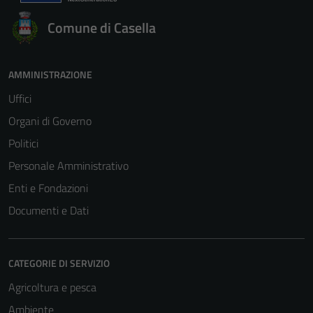
these
Comune di Casella
cookies,
some
functionality
AMMINISTRAZIONE
will
Uffici
disappear
from the
Organi di Governo
website.
Politici
Personale Amministrativo
Marketing
Enti e Fondazioni
By sharing
Documenti e Dati
your
interests
and
CATEGORIE DI SERVIZIO
behavior as
you visit our
Agricoltura e pesca
site, you
Ambiente