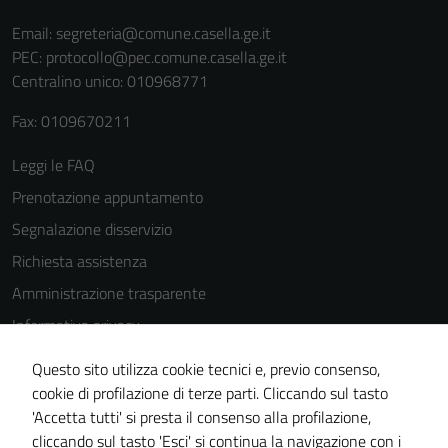
Email:
segreteria@comune.casella.ge.it
PEC:
protocollo@pec.comune.casella.ge.it
Centralino unico: 010968771
Fax: 0109670211
Leggi le FAQ
Prenotazione appuntamento
Segnalazione disservizio
Richiesta assistenza
Amministrazione trasparente
Informativa privacy
Cookie Policy
Questo sito utilizza cookie tecnici e, previo consenso,
Note legali
cookie di profilazione di terze parti. Cliccando sul tasto
'Accetta tutti' si presta il consenso alla profilazione,
Dichiarazione di accessibilità
cliccando sul tasto 'Esci' si continua la navigazione con i