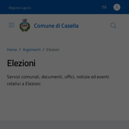
Vai ai contenuti
Vai al footer
ITA
Regione Liguria
Lingua attiva:
Comune di Casella
Home
/
Argomenti
/
Elezioni
Elezioni
Dettagli dell'argomento
Servizi comunali, documenti, uffici, notizie ed eventi
relativi a Elezioni