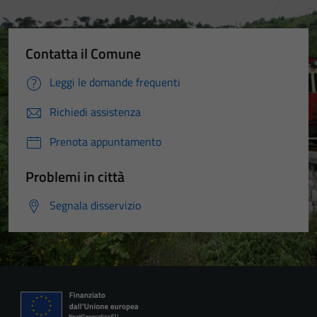
di questi
cookies può
peggiore la
Contatta il Comune
navigazione e
la fruizione
Leggi le domande frequenti
delle
Richiedi assistenza
funzionalità
del sito.
Prenota appuntamento
Problemi in città
Experience
In order for
Segnala disservizio
our website
to perform
as well as
possible
during your
visit. If you
refuse