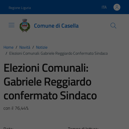
Vai ai contenuti
Vai al footer
ITA
Regione Liguria
Lingua attiva:
Comune di Casella
Home
/
Novità
/
Notizie
/
Elezioni Comunali: Gabriele Reggiardo Confermato Sindaco
Elezioni Comunali:
Gabriele Reggiardo
confermato Sindaco
con il 76,44%
Data:
Tempo di lettura: