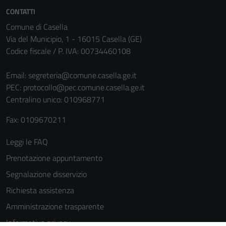
servizi esterni
CONTATTI
(si veda la
Comune di Casella
Cookie policy
Via del Municipio, 1 - 16015 Casella (GE)
estesa per i
Codice fiscale / P. IVA: 00734460108
dettagli) e
possono
Email:
segreteria@comune.casella.ge.it
essere
PEC:
protocollo@pec.comune.casella.ge.it
utilizzati
Centralino unico: 010968771
anche per la
profilazione.
Fax: 0109670211
La
disabilitazione
Leggi le FAQ
di questi
Prenotazione appuntamento
cookies può
Segnalazione disservizio
peggiore la
navigazione e
Richiesta assistenza
la fruizione
Amministrazione trasparente
delle
Informativa privacy
funzionalità