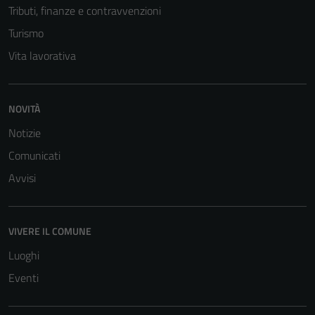
Tributi, finanze e contravvenzioni
sono necessari
Turismo
per il
funzionamento
Vita lavorativa
del sito e non
possono
essere
NOVITÀ
disabilitati.
Notizie
Questi cookie
non raccolgono
Comunicati
informazioni
Avvisi
personali.
VIVERE IL COMUNE
Terze parti
Questi cookie
Luoghi
sono
Eventi
impostati da
una serie di