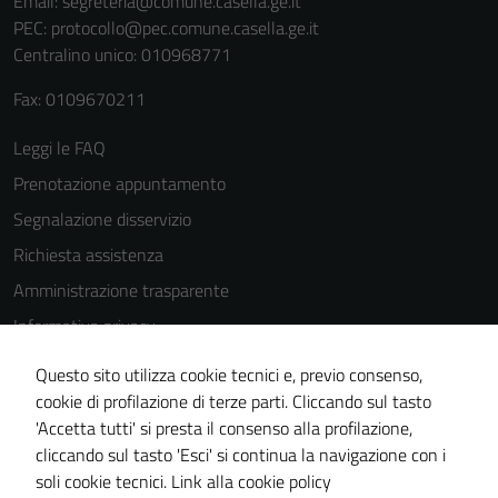
Email:
segreteria@comune.casella.ge.it
PEC:
protocollo@pec.comune.casella.ge.it
Terze parti
Centralino unico: 010968771
Questi cookie
sono
Fax: 0109670211
impostati da
Leggi le FAQ
una serie di
servizi esterni
Prenotazione appuntamento
(si veda la
Segnalazione disservizio
Cookie policy
Richiesta assistenza
estesa per i
dettagli) e
Amministrazione trasparente
possono
Informativa privacy
essere
Cookie Policy
utilizzati
Questo sito utilizza cookie tecnici e, previo consenso,
anche per la
Note legali
cookie di profilazione di terze parti. Cliccando sul tasto
profilazione.
'Accetta tutti' si presta il consenso alla profilazione,
Dichiarazione di accessibilità
La
cliccando sul tasto 'Esci' si continua la navigazione con i
Piano di miglioramento del sito
disabilitazione
soli cookie tecnici.
Link alla cookie policy
di questi