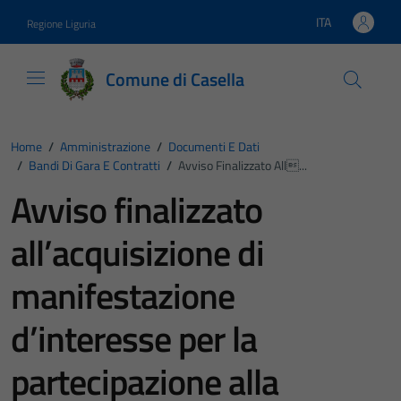
Vai ai contenuti
Vai al footer
ITA
Regione Liguria
Lingua attiva:
Comune di Casella
Home
/
Amministrazione
/
Documenti E Dati
/
Bandi Di Gara E Contratti
/
Avviso Finalizzato All...
Avviso finalizzato
all’acquisizione di
manifestazione
d’interesse per la
partecipazione alla