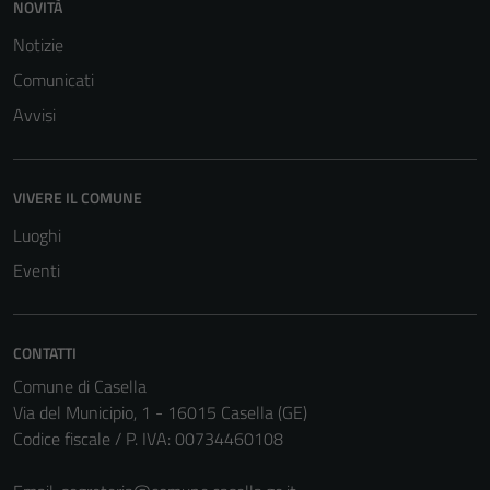
NOVITÀ
Notizie
Comunicati
Avvisi
Tecnici
Questi cookie
sono necessari
VIVERE IL COMUNE
per il
Luoghi
funzionamento
del sito e non
Eventi
possono
essere
disabilitati.
CONTATTI
Questi cookie
Comune di Casella
non raccolgono
Via del Municipio, 1 - 16015 Casella (GE)
informazioni
Codice fiscale / P. IVA: 00734460108
personali.