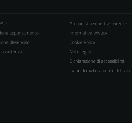
 FAQ
Amministrazione trasparente
zione appuntamento
Informativa privacy
one disservizio
Cookie Policy
a assistenza
Note legali
Dichiarazione di accessibilità
Tecnici
Piano di miglioramento del sito
Questi cookie
sono necessari
per il
funzionamento
del sito e non
possono
essere
disabilitati.