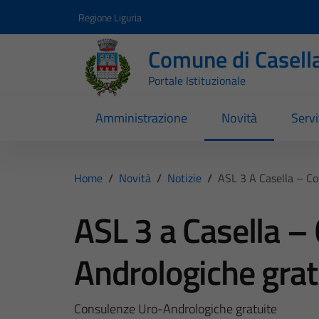
Vai ai contenuti
Vai al footer
Regione Liguria
Comune di Casell
Portale Istituzionale
Amministrazione
Novità
Servi
Home
/
Novità
/
Notizie
/
ASL 3 A Casella – C
ASL 3 a Casella –
Andrologiche gra
Consulenze Uro-Andrologiche gratuite