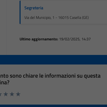
Segreteria
Via del Municipio, 1 - 16015 Casella (GE)
Ultimo aggiornamento:
19/02/2025, 14:37
nto sono chiare le informazioni su questa
ina?
a 1 stelle su 5
luta 2 stelle su 5
Valuta 3 stelle su 5
Valuta 4 stelle su 5
Valuta 5 stelle su 5