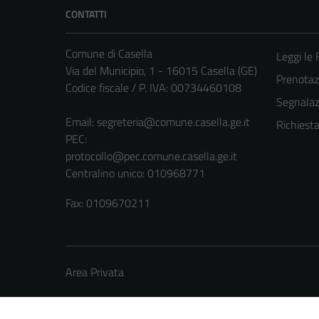
CONTATTI
Comune di Casella
Leggi le
Via del Municipio, 1 - 16015 Casella (GE)
Prenota
Codice fiscale / P. IVA: 00734460108
Segnalazi
Email:
segreteria@comune.casella.ge.it
Richiest
PEC:
protocollo@pec.comune.casella.ge.it
Centralino unico: 010968771
Fax: 0109670211
Area Privata