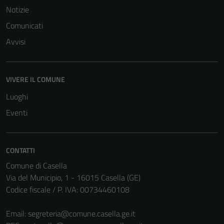
Notizie
Comunicati
Avvisi
Tecnici
Questi cookie
VIVERE IL COMUNE
sono necessari
per il
Luoghi
funzionamento
Eventi
del sito e non
possono
essere
CONTATTI
disabilitati.
Comune di Casella
Questi cookie
Via del Municipio, 1 - 16015 Casella (GE)
non raccolgono
Codice fiscale / P. IVA: 00734460108
informazioni
personali.
Email:
segreteria@comune.casella.ge.it