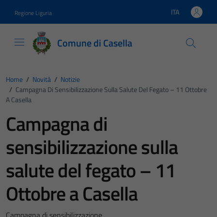
Vai ai contenuti
Vai al footer
ITA
Regione Liguria
Lingua attiva:
Comune di Casella
Home
/
Novità
/
Notizie
/
Campagna Di Sensibilizzazione Sulla Salute Del Fegato – 11 Ottobre
A Casella
Campagna di
sensibilizzazione sulla
salute del fegato – 11
Ottobre a Casella
Campagna di sensibilizzazione