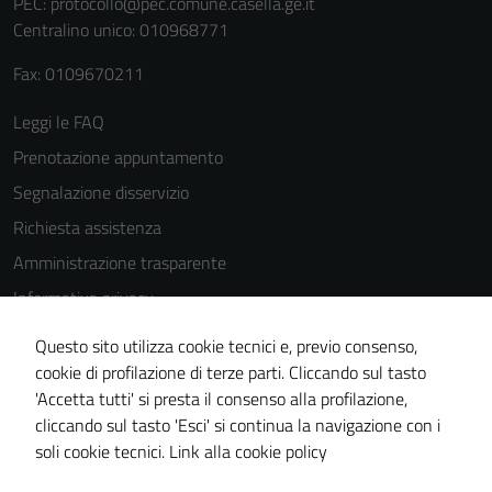
PEC:
protocollo@pec.comune.casella.ge.it
Terze parti
Centralino unico: 010968771
Questi cookie
Fax: 0109670211
sono
impostati da
Leggi le FAQ
una serie di
Prenotazione appuntamento
servizi esterni
(si veda la
Segnalazione disservizio
Cookie policy
Richiesta assistenza
estesa per i
Amministrazione trasparente
dettagli) e
possono
Informativa privacy
essere
Cookie Policy
Questo sito utilizza cookie tecnici e, previo consenso,
utilizzati
Note legali
cookie di profilazione di terze parti. Cliccando sul tasto
anche per la
'Accetta tutti' si presta il consenso alla profilazione,
profilazione.
Dichiarazione di accessibilità
cliccando sul tasto 'Esci' si continua la navigazione con i
La
Piano di miglioramento del sito
soli cookie tecnici.
Link alla cookie policy
disabilitazione
di questi