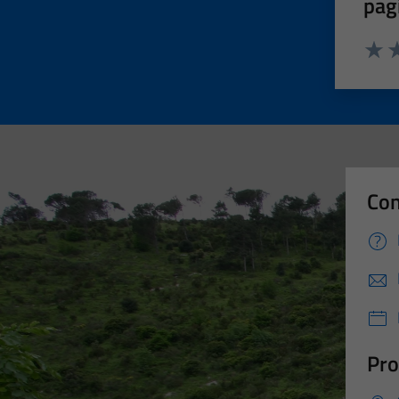
pag
Valut
Va
Con
Pro