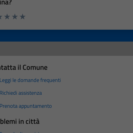
ina?
a 1 stelle su 5
luta 2 stelle su 5
Valuta 3 stelle su 5
Valuta 4 stelle su 5
Valuta 5 stelle su 5
tatta il Comune
Leggi le domande frequenti
Richiedi assistenza
Prenota appuntamento
blemi in città