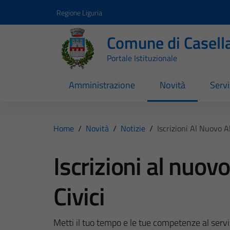
Vai ai contenuti
Vai al footer
Regione Liguria
Comune di Casell
Portale Istituzionale
Amministrazione
Novità
Servi
Home
/
Novità
/
Notizie
/
Iscrizioni Al Nuovo A
Iscrizioni al nuov
Civici
Metti il tuo tempo e le tue competenze al servi