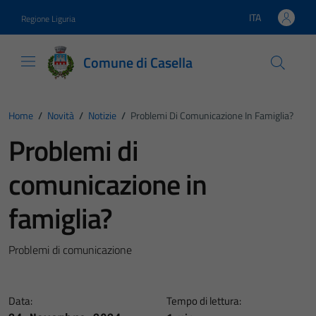
Vai ai contenuti
Vai al footer
ITA
Regione Liguria
Lingua attiva:
Comune di Casella
Home
/
Novità
/
Notizie
/
Problemi Di Comunicazione In Famiglia?
Problemi di
comunicazione in
famiglia?
Problemi di comunicazione
Data:
Tempo di lettura: