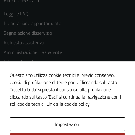
Fax: 0109670211
Questi cookie
sono
Leggi le FAQ
impostati da
Prenotazione appuntamento
una serie di
Segnalazione disservizio
servizi esterni
(si veda la
Richiesta assistenza
Cookie policy
Amministrazione trasparente
estesa per i
Informativa privacy
dettagli) e
possono
Cookie Policy
Questo sito utilizza cookie tecnici e, previo consenso,
essere
Note legali
cookie di profilazione di terze parti. Cliccando sul tasto
utilizzati
'Accetta tutti' si presta il consenso alla profilazione,
Dichiarazione di accessibilità
anche per la
cliccando sul tasto 'Esci' si continua la navigazione con i
profilazione.
Piano di miglioramento del sito
soli cookie tecnici.
Link alla cookie policy
La
disabilitazione
di questi
Area Privata
Impostazioni
cookies può