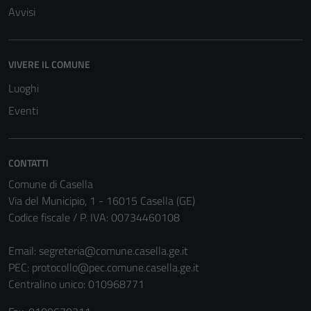
Avvisi
Tecnici
VIVERE IL COMUNE
Questi cookie
Luoghi
sono necessari
per il
Eventi
funzionamento
del sito e non
possono
CONTATTI
essere
Comune di Casella
disabilitati.
Via del Municipio, 1 - 16015 Casella (GE)
Questi cookie
Codice fiscale / P. IVA: 00734460108
non raccolgono
informazioni
Email:
segreteria@comune.casella.ge.it
personali.
PEC:
protocollo@pec.comune.casella.ge.it
Centralino unico: 010968771
Terze parti