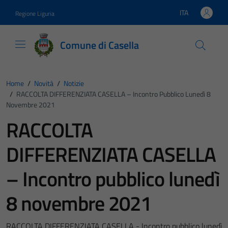
Vai ai contenuti
Vai al footer
ITA
Regione Liguria
Lingua attiva:
Comune di Casella
Home
/
Novità
/
Notizie
/
RACCOLTA DIFFERENZIATA CASELLA – Incontro Pubblico Lunedì 8
Novembre 2021
RACCOLTA
DIFFERENZIATA CASELLA
– Incontro pubblico lunedì
8 novembre 2021
RACCOLTA DIFFERENZIATA CASELLA - Incontro pubblico lunedì