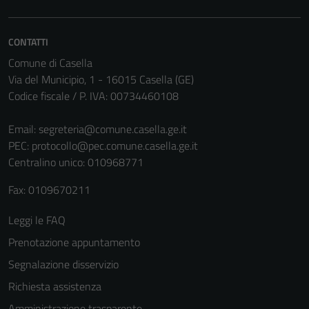
Questi cookie
sono necessari
CONTATTI
per il
Comune di Casella
funzionamento
Via del Municipio, 1 - 16015 Casella (GE)
del sito e non
Codice fiscale / P. IVA: 00734460108
possono
essere
Email:
segreteria@comune.casella.ge.it
disabilitati.
PEC:
protocollo@pec.comune.casella.ge.it
Questi cookie
Centralino unico: 010968771
non raccolgono
informazioni
Fax: 0109670211
personali.
Leggi le FAQ
Prenotazione appuntamento
Terze parti
Questi cookie
Segnalazione disservizio
sono
Richiesta assistenza
impostati da
Amministrazione trasparente