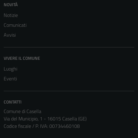
NOVITÀ
Notizie
Comunicati
Avvisi
Tecnici
Questi cookie
sono necessari
VIVERE IL COMUNE
per il
Luoghi
funzionamento
del sito e non
Eventi
possono
essere
disabilitati.
CONTATTI
Questi cookie
Comune di Casella
non raccolgono
Via del Municipio, 1 - 16015 Casella (GE)
informazioni
Codice fiscale / P. IVA: 00734460108
personali.