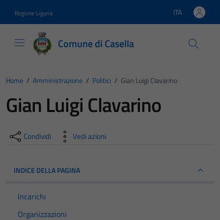
Vai ai contenuti
Vai al footer
ITA
Regione Liguria
Lingua attiva:
Comune di Casella
Home
/
Amministrazione
/
Politici
/
Gian Luigi Clavarino
Gian Luigi Clavarino
Condividi
Vedi azioni
INDICE DELLA PAGINA
Incarichi
Organizzazioni