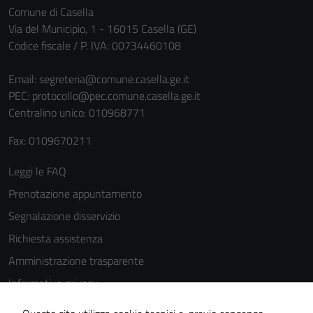
sono necessari
Comune di Casella
per il
Via del Municipio, 1 - 16015 Casella (GE)
funzionamento
Codice fiscale / P. IVA: 00734460108
del sito e non
possono
Email:
segreteria@comune.casella.ge.it
essere
PEC:
protocollo@pec.comune.casella.ge.it
disabilitati.
Centralino unico: 010968771
Questi cookie
non raccolgono
Fax: 0109670211
informazioni
Leggi le FAQ
personali.
Prenotazione appuntamento
Segnalazione disservizio
Terze parti
Richiesta assistenza
Questi cookie
sono
Amministrazione trasparente
impostati da
Informativa privacy
una serie di
Cookie Policy
servizi esterni