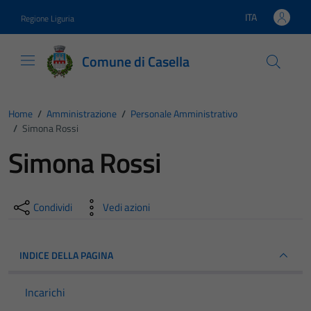
Vai ai contenuti
Vai al footer
ITA
Regione Liguria
Lingua attiva:
Comune di Casella
Home
/
Amministrazione
/
Personale Amministrativo
/
Simona Rossi
Simona Rossi
Condividi
Vedi azioni
INDICE DELLA PAGINA
Incarichi