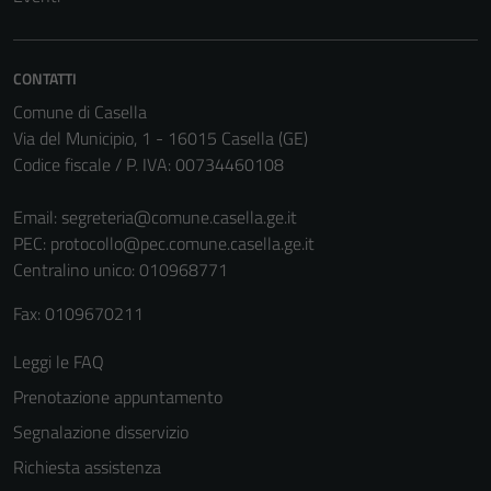
CONTATTI
Comune di Casella
Via del Municipio, 1 - 16015 Casella (GE)
Codice fiscale / P. IVA: 00734460108
Email:
segreteria@comune.casella.ge.it
PEC:
protocollo@pec.comune.casella.ge.it
Tecnici
Centralino unico: 010968771
Questi cookie
sono necessari
Fax: 0109670211
per il
funzionamento
Leggi le FAQ
del sito e non
Prenotazione appuntamento
possono
essere
Segnalazione disservizio
disabilitati.
Richiesta assistenza
Questi cookie