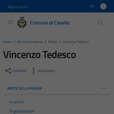
Vai ai contenuti
Vai al footer
ITA
Regione Liguria
Lingua attiva:
Comune di Casella
Home
/
Amministrazione
/
Politici
/
Vincenzo Tedesco
Vincenzo Tedesco
Condividi
Vedi azioni
INDICE DELLA PAGINA
Incarichi
Organizzazioni