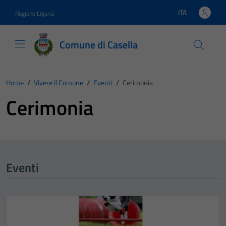
Vai ai contenuti
Vai al footer
ITA
Regione Liguria
Lingua attiva:
Comune di Casella
Home
/
Vivere Il Comune
/
Eventi
/
Cerimonia
Cerimonia
Eventi