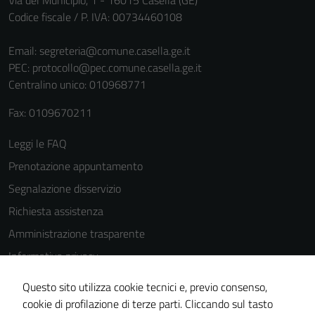
Via del Municipio, 1 - 16015 Casella (GE)
Codice fiscale / P. IVA: 00734460108
Email:
segreteria@comune.casella.ge.it
PEC:
protocollo@pec.comune.casella.ge.it
Centralino unico: 010968771
Fax: 0109670211
Leggi le FAQ
Prenotazione appuntamento
Segnalazione disservizio
Richiesta assistenza
Amministrazione trasparente
Informativa privacy
Tecnici
Cookie Policy
Questo sito utilizza cookie tecnici e, previo consenso,
Questi cookie
Note legali
cookie di profilazione di terze parti. Cliccando sul tasto
sono necessari