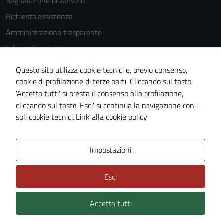
Segnalazione disservizio
utilizzati
anche per la
Richiesta assistenza
profilazione.
Amministrazione trasparente
La
Informativa privacy
disabilitazione
di questi
Cookie Policy
Questo sito utilizza cookie tecnici e, previo consenso,
cookies può
Note legali
cookie di profilazione di terze parti. Cliccando sul tasto
peggiore la
'Accetta tutti' si presta il consenso alla profilazione,
Dichiarazione di accessibilità
navigazione e
cliccando sul tasto 'Esci' si continua la navigazione con i
la fruizione
Piano di miglioramento del sito
soli cookie tecnici.
Link alla cookie policy
delle
funzionalità
del sito.
Area Privata
Impostazioni
Esci
Experience
In order for
Accetta tutti
our website
Credits: ©
Technical Design s.r.l.
to perform