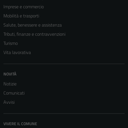
Imprese e commercio
Mobilità e trasporti
Salute, benessere e assistenza
Tributi, finanze e contravvenzioni
Turismo
Vita lavorativa
Tecnici
NOVITÀ
Questi cookie
Notizie
sono necessari
per il
Comunicati
funzionamento
Avvisi
del sito e non
possono
essere
VIVERE IL COMUNE
disabilitati.