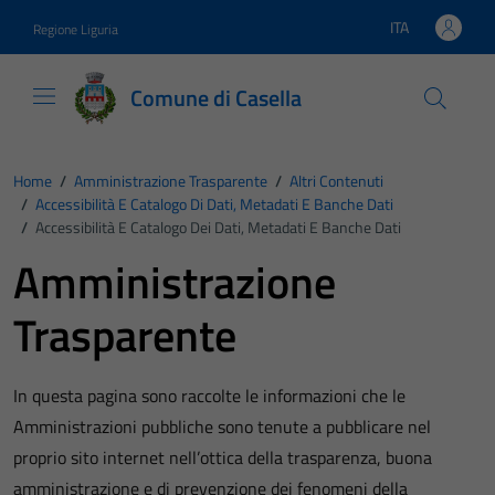
Vai ai contenuti
Vai al footer
ITA
Regione Liguria
Lingua attiva:
Comune di Casella
Home
/
Amministrazione Trasparente
/
Altri Contenuti
/
Accessibilità E Catalogo Di Dati, Metadati E Banche Dati
/
Accessibilità E Catalogo Dei Dati, Metadati E Banche Dati
Amministrazione
Trasparente
In questa pagina sono raccolte le informazioni che le
Amministrazioni pubbliche sono tenute a pubblicare nel
proprio sito internet nell’ottica della trasparenza, buona
amministrazione e di prevenzione dei fenomeni della