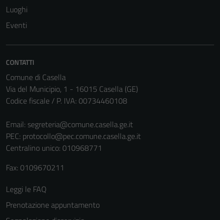
Luoghi
Questi cookie
non raccolgono
Eventi
informazioni
personali.
CONTATTI
Comune di Casella
Terze parti
Via del Municipio, 1 - 16015 Casella (GE)
Questi cookie
Codice fiscale / P. IVA: 00734460108
sono
impostati da
Email:
segreteria@comune.casella.ge.it
una serie di
PEC:
protocollo@pec.comune.casella.ge.it
servizi esterni
Centralino unico: 010968771
(si veda la
Cookie policy
Fax: 0109670211
estesa per i
dettagli) e
Leggi le FAQ
possono
Prenotazione appuntamento
essere