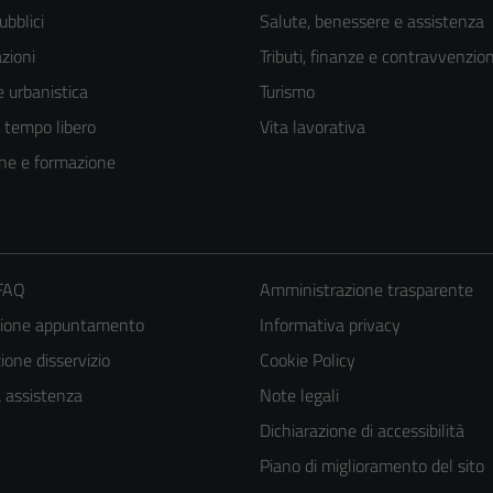
ubblici
Salute, benessere e assistenza
zioni
Tributi, finanze e contravvenzion
 urbanistica
Turismo
e tempo libero
Vita lavorativa
ne e formazione
 FAQ
Amministrazione trasparente
zione appuntamento
Informativa privacy
Tecnici
one disservizio
Cookie Policy
Questi cookie
a assistenza
Note legali
sono necessari
Dichiarazione di accessibilità
per il
Piano di miglioramento del sito
funzionamento