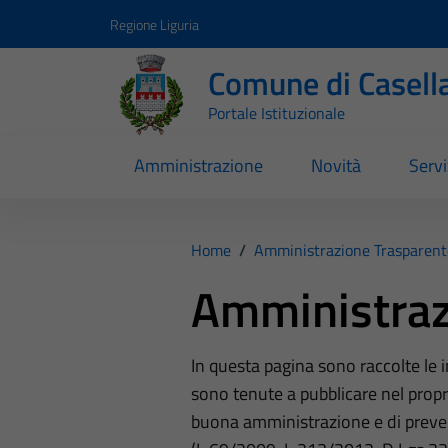
Vai ai contenuti
Vai al footer
Regione Liguria
Comune di Casell
Portale Istituzionale
Amministrazione
Novità
Servi
Home
/
Amministrazione Trasparent
Amministraz
In questa pagina sono raccolte le
sono tenute a pubblicare nel propri
buona amministrazione e di preve