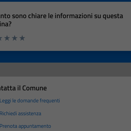
nto sono chiare le informazioni su questa
ina?
a 1 stelle su 5
luta 2 stelle su 5
Valuta 3 stelle su 5
Valuta 4 stelle su 5
Valuta 5 stelle su 5
tatta il Comune
Leggi le domande frequenti
Richiedi assistenza
Prenota appuntamento