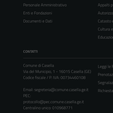
Personale Amministrativo
Appalti p
Enti e Fondazioni
Autorizza
Documenti e Dati
Catasto e
Cultura 
Educazio
CONTATTI
Comune di Casella
Leggi le
Via del Municipio, 1 - 16015 Casella (GE)
Prenota
Codice fiscale / P. IVA: 00734460108
Segnalazi
Email:
segreteria@comune.casella.ge.it
Richiest
PEC:
protocollo@pec.comune.casella.ge.it
Centralino unico: 010968771