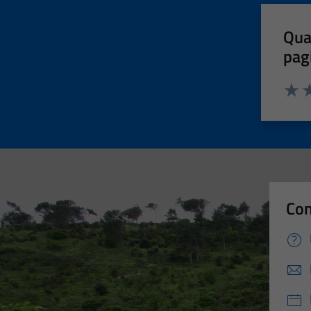
Qua
pag
Valut
Va
Con