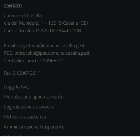
informazioni
CONTATTI
personali.
Comune di Casella
Via del Municipio, 1 - 16015 Casella (GE)
Codice fiscale / P. IVA: 00734460108
Terze parti
Questi cookie
Email:
segreteria@comune.casella.ge.it
sono
PEC:
protocollo@pec.comune.casella.ge.it
impostati da
Centralino unico: 010968771
una serie di
servizi esterni
Fax: 0109670211
(si veda la
Leggi le FAQ
Cookie policy
estesa per i
Prenotazione appuntamento
dettagli) e
Segnalazione disservizio
possono
Richiesta assistenza
essere
utilizzati
Amministrazione trasparente
anche per la
Informativa privacy
profilazione.