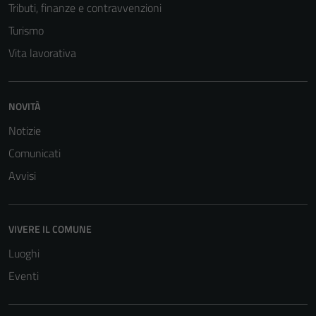
Tributi, finanze e contravvenzioni
Turismo
Vita lavorativa
NOVITÀ
Notizie
Tecnici
Comunicati
Questi cookie
sono necessari
Avvisi
per il
funzionamento
del sito e non
VIVERE IL COMUNE
possono
Luoghi
essere
disabilitati.
Eventi
Questi cookie
non raccolgono