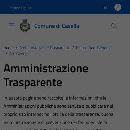
Vai ai contenuti
Vai al footer
ITA
Regione Liguria
Lingua attiva:
Comune di Casella
Home
/
Amministrazione Trasparente
/
Disposizioni Generali
/
Atti Generali
Amministrazione
Trasparente
In questa pagina sono raccolte le informazioni che le
Amministrazioni pubbliche sono tenute a pubblicare nel
proprio sito internet nell’ottica della trasparenza, buona
amministrazione e di prevenzione dei fenomeni della