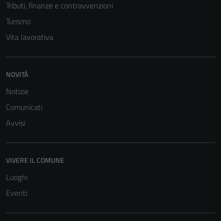
Tributi, finanze e contravvenzioni
Turismo
Vita lavorativa
NOVITÀ
Notizie
Tecnici
Comunicati
Questi cookie
sono necessari
Avvisi
per il
funzionamento
del sito e non
VIVERE IL COMUNE
possono
Luoghi
essere
disabilitati.
Eventi
Questi cookie
non raccolgono