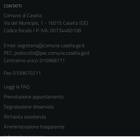
informazioni
CONTATTI
personali.
Comune di Casella
Via del Municipio, 1 - 16015 Casella (GE)
Codice fiscale / P. IVA: 00734460108
Terze parti
Questi cookie
Email:
segreteria@comune.casella.ge.it
sono
PEC:
protocollo@pec.comune.casella.ge.it
impostati da
Centralino unico: 010968771
una serie di
servizi esterni
Fax: 0109670211
(si veda la
Leggi le FAQ
Cookie policy
estesa per i
Prenotazione appuntamento
dettagli) e
Segnalazione disservizio
possono
Richiesta assistenza
essere
utilizzati
Amministrazione trasparente
anche per la
Informativa privacy
profilazione.