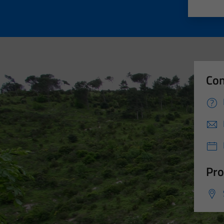
Valut
Va
Con
Pro