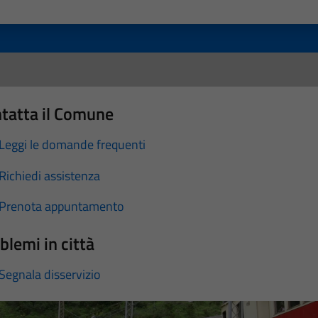
a 1 stelle su 5
luta 2 stelle su 5
Valuta 3 stelle su 5
Valuta 4 stelle su 5
Valuta 5 stelle su 5
tatta il Comune
Leggi le domande frequenti
Richiedi assistenza
Prenota appuntamento
blemi in città
Segnala disservizio