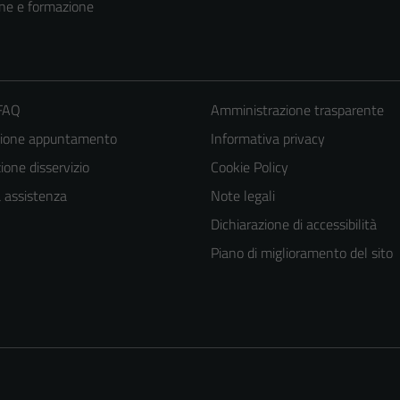
ne e formazione
 FAQ
Amministrazione trasparente
zione appuntamento
Informativa privacy
one disservizio
Cookie Policy
a assistenza
Note legali
Tecnici
Dichiarazione di accessibilità
Questi cookie
Piano di miglioramento del sito
sono necessari
per il
funzionamento
del sito e non
possono
essere