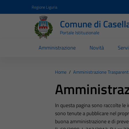
Vai ai contenuti
Vai al footer
Regione Liguria
Comune di Casell
Portale Istituzionale
Amministrazione
Novità
Servi
Home
/
Amministrazione Trasparent
Amministraz
In questa pagina sono raccolte le
sono tenute a pubblicare nel propri
buona amministrazione e di preve