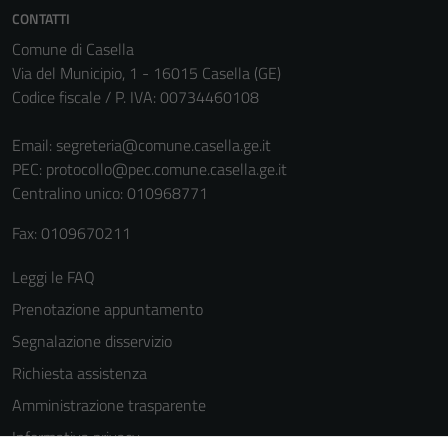
informazioni
CONTATTI
personali.
Comune di Casella
Via del Municipio, 1 - 16015 Casella (GE)
Codice fiscale / P. IVA: 00734460108
Terze parti
Questi cookie
Email:
segreteria@comune.casella.ge.it
sono
PEC:
protocollo@pec.comune.casella.ge.it
impostati da
Centralino unico: 010968771
una serie di
servizi esterni
Fax: 0109670211
(si veda la
Leggi le FAQ
Cookie policy
estesa per i
Prenotazione appuntamento
dettagli) e
Segnalazione disservizio
possono
Richiesta assistenza
essere
utilizzati
Amministrazione trasparente
anche per la
Informativa privacy
profilazione.