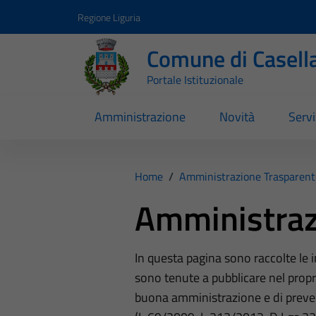
Vai ai contenuti
Vai al footer
Regione Liguria
Comune di Casell
Portale Istituzionale
Amministrazione
Novità
Servi
Home
/
Amministrazione Trasparent
Amministraz
In questa pagina sono raccolte le
sono tenute a pubblicare nel propri
buona amministrazione e di preve