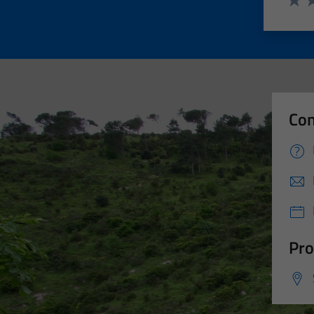
Valut
Va
Con
Pro