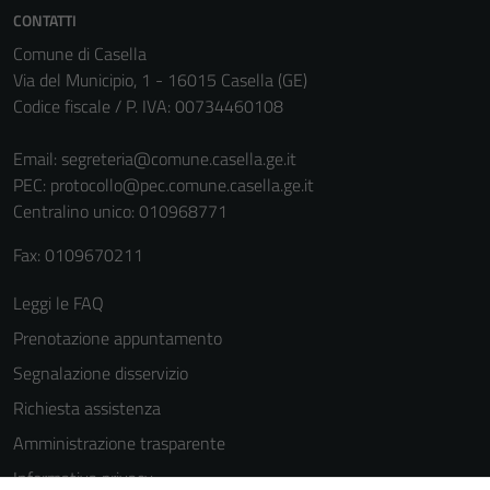
informazioni
CONTATTI
personali.
Comune di Casella
Via del Municipio, 1 - 16015 Casella (GE)
Codice fiscale / P. IVA: 00734460108
Terze parti
Questi cookie
Email:
segreteria@comune.casella.ge.it
sono
PEC:
protocollo@pec.comune.casella.ge.it
impostati da
Centralino unico: 010968771
una serie di
servizi esterni
Fax: 0109670211
(si veda la
Leggi le FAQ
Cookie policy
estesa per i
Prenotazione appuntamento
dettagli) e
Segnalazione disservizio
possono
Richiesta assistenza
essere
utilizzati
Amministrazione trasparente
anche per la
Informativa privacy
profilazione.