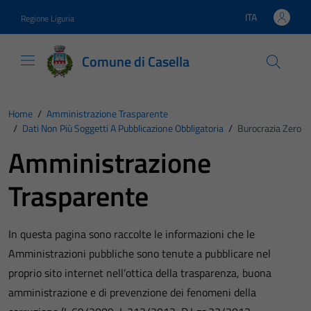
Vai ai contenuti
Vai al footer
ITA
Regione Liguria
Lingua attiva:
Comune di Casella
Home
/
Amministrazione Trasparente
/
Dati Non Più Soggetti A Pubblicazione Obbligatoria
/
Burocrazia Zero
Amministrazione
Trasparente
In questa pagina sono raccolte le informazioni che le
Amministrazioni pubbliche sono tenute a pubblicare nel
proprio sito internet nell’ottica della trasparenza, buona
amministrazione e di prevenzione dei fenomeni della