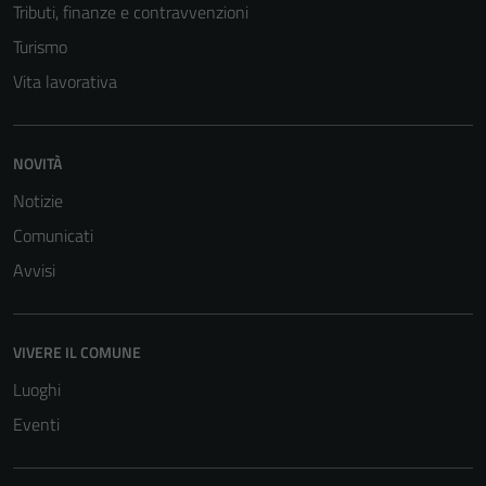
Tributi, finanze e contravvenzioni
Turismo
Vita lavorativa
NOVITÀ
Notizie
Tecnici
Comunicati
Questi cookie
sono necessari
Avvisi
per il
funzionamento
del sito e non
VIVERE IL COMUNE
possono
Luoghi
essere
disabilitati.
Eventi
Questi cookie
non raccolgono