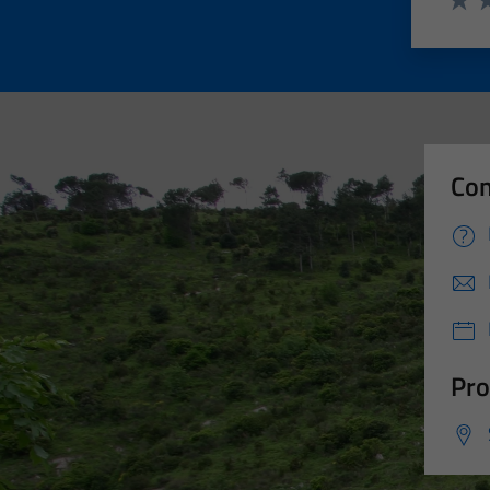
Valut
Va
Con
Pro