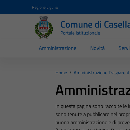
Vai ai contenuti
Vai al footer
Regione Liguria
Comune di Casell
Portale Istituzionale
Amministrazione
Novità
Servi
Home
/
Amministrazione Trasparent
Amministraz
In questa pagina sono raccolte le
sono tenute a pubblicare nel propri
buona amministrazione e di preve