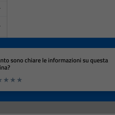
nto sono chiare le informazioni su questa
ina?
a 1 stelle su 5
luta 2 stelle su 5
Valuta 3 stelle su 5
Valuta 4 stelle su 5
Valuta 5 stelle su 5