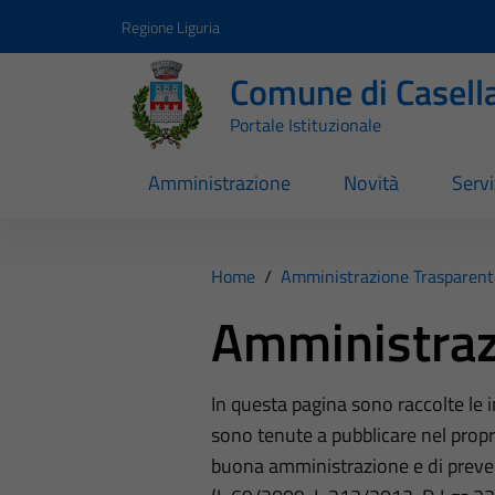
Vai ai contenuti
Vai al footer
Regione Liguria
Comune di Casell
Portale Istituzionale
Amministrazione
Novità
Servi
Home
/
Amministrazione Trasparent
Amministraz
In questa pagina sono raccolte le
sono tenute a pubblicare nel propri
buona amministrazione e di preve