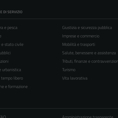
E DI SERVIZIO
ra e pesca
Giustizia e sicurezza pubblica
e
Imprese e commercio
e stato civile
Mobilità e trasporti
ubblici
Salute, benessere e assistenza
zioni
Tributi, finanze e contravvenzion
 urbanistica
Turismo
e tempo libero
Vita lavorativa
ne e formazione
Tecnici
Questi cookie
 FAQ
Amministrazione trasparente