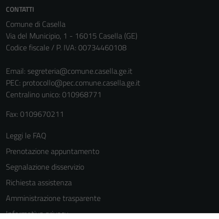
informazioni
CONTATTI
personali.
Comune di Casella
Via del Municipio, 1 - 16015 Casella (GE)
Codice fiscale / P. IVA: 00734460108
Terze parti
Questi cookie
Email:
segreteria@comune.casella.ge.it
sono
PEC:
protocollo@pec.comune.casella.ge.it
impostati da
Centralino unico: 010968771
una serie di
servizi esterni
Fax: 0109670211
(si veda la
Leggi le FAQ
Cookie policy
estesa per i
Prenotazione appuntamento
dettagli) e
Segnalazione disservizio
possono
Richiesta assistenza
essere
utilizzati
Amministrazione trasparente
anche per la
Informativa privacy
profilazione.