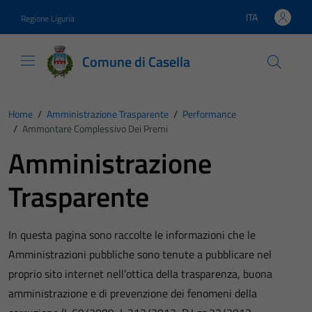
Vai ai contenuti
Vai al footer
ITA
Regione Liguria
Lingua attiva:
Comune di Casella
Home
/
Amministrazione Trasparente
/
Performance
/
Ammontare Complessivo Dei Premi
Amministrazione
Trasparente
In questa pagina sono raccolte le informazioni che le
Amministrazioni pubbliche sono tenute a pubblicare nel
proprio sito internet nell’ottica della trasparenza, buona
amministrazione e di prevenzione dei fenomeni della