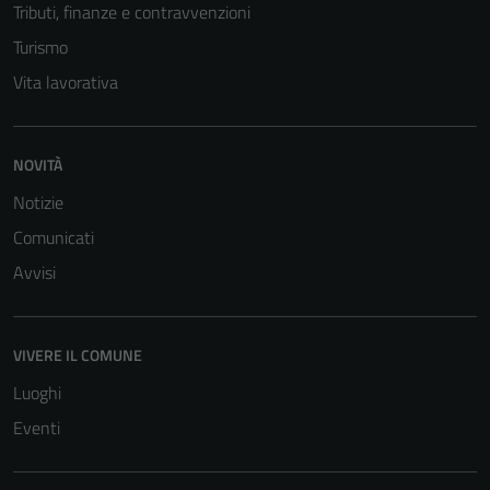
Tributi, finanze e contravvenzioni
Turismo
Vita lavorativa
NOVITÀ
Notizie
Tecnici
Comunicati
Questi cookie
sono necessari
Avvisi
per il
funzionamento
del sito e non
VIVERE IL COMUNE
possono
Luoghi
essere
disabilitati.
Eventi
Questi cookie
non raccolgono