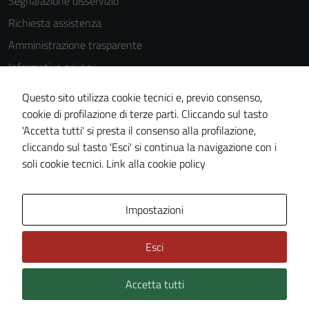
Segnalazione disservizio
utilizzati
anche per la
Richiesta assistenza
profilazione.
Amministrazione trasparente
La
Informativa privacy
disabilitazione
di questi
Cookie Policy
Questo sito utilizza cookie tecnici e, previo consenso,
cookies può
Note legali
cookie di profilazione di terze parti. Cliccando sul tasto
peggiore la
'Accetta tutti' si presta il consenso alla profilazione,
Dichiarazione di accessibilità
navigazione e
cliccando sul tasto 'Esci' si continua la navigazione con i
la fruizione
Piano di miglioramento del sito
soli cookie tecnici.
Link alla cookie policy
delle
funzionalità
del sito.
Area Privata
Impostazioni
Esci
Experience
In order for
Accetta tutti
our website
Credits: ©
Technical Design s.r.l.
to perform