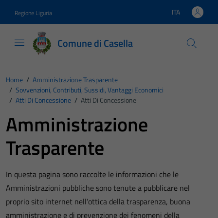
Vai ai contenuti
Vai al footer
ITA
Regione Liguria
Lingua attiva:
Comune di Casella
Home
/
Amministrazione Trasparente
/
Sovvenzioni, Contributi, Sussidi, Vantaggi Economici
/
Atti Di Concessione
/
Atti Di Concessione
Amministrazione
Trasparente
In questa pagina sono raccolte le informazioni che le
Amministrazioni pubbliche sono tenute a pubblicare nel
proprio sito internet nell’ottica della trasparenza, buona
amministrazione e di prevenzione dei fenomeni della