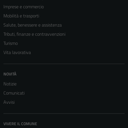
Imprese e commercio
Mobilità e trasporti
Salute, benessere e assistenza
Tributi, finanze e contravvenzioni
Turismo
Vita lavorativa
Tecnici
NOVITÀ
Questi cookie
Notizie
sono necessari
per il
Comunicati
funzionamento
Avvisi
del sito e non
possono
essere
VIVERE IL COMUNE
disabilitati.