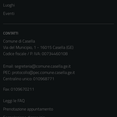
Luoghi
Questi cookie
non raccolgono
Eventi
informazioni
personali.
CONTATTI
Comune di Casella
Terze parti
Via del Municipio, 1 - 16015 Casella (GE)
Questi cookie
Codice fiscale / P. IVA: 00734460108
sono
impostati da
Email:
segreteria@comune.casella.ge.it
una serie di
PEC:
protocollo@pec.comune.casella.ge.it
servizi esterni
Centralino unico: 010968771
(si veda la
Cookie policy
Fax: 0109670211
estesa per i
dettagli) e
Leggi le FAQ
possono
Prenotazione appuntamento
essere