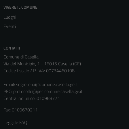
disabilitati.
VIVERE IL COMUNE
Questi cookie
Luoghi
non raccolgono
informazioni
Eventi
personali.
CONTATTI
Terze parti
Comune di Casella
Questi cookie
Via del Municipio, 1 - 16015 Casella (GE)
sono
Codice fiscale / P. IVA: 00734460108
impostati da
una serie di
Email:
segreteria@comune.casella.ge.it
servizi esterni
PEC:
protocollo@pec.comune.casella.ge.it
(si veda la
Centralino unico: 010968771
Cookie policy
estesa per i
Fax: 0109670211
dettagli) e
Leggi le FAQ
possono