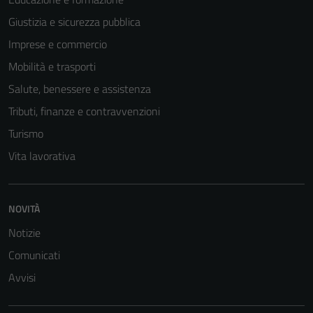
Giustizia e sicurezza pubblica
Imprese e commercio
Mobilità e trasporti
Salute, benessere e assistenza
Tributi, finanze e contravvenzioni
Turismo
Vita lavorativa
Tecnici
Questi cookie
NOVITÀ
sono necessari
Notizie
per il
Comunicati
funzionamento
del sito e non
Avvisi
possono
essere