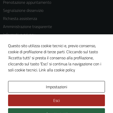
essere
Prenotazione appuntamento
utilizzati
Segnalazione disservizio
anche per la
Richiesta assistenza
profilazione.
La
Amministrazione trasparente
disabilitazione
Informativa privacy
di questi
Cookie Policy
cookies può
Questo sito utilizza cookie tecnici e, previo consenso,
peggiore la
Note legali
cookie di profilazione di terze parti. Cliccando sul tasto
navigazione e
'Accetta tutti' si presta il consenso alla profilazione,
Dichiarazione di accessibilità
la fruizione
cliccando sul tasto 'Esci' si continua la navigazione con i
Piano di miglioramento del sito
delle
soli cookie tecnici.
Link alla cookie policy
funzionalità
del sito.
Area Privata
Impostazioni
Experience
Esci
In order for
our website