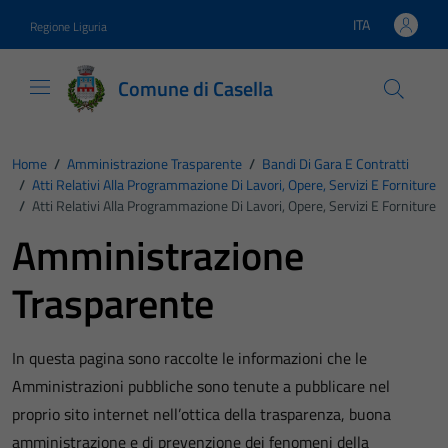
Vai ai contenuti
Vai al footer
ITA
Regione Liguria
Lingua attiva:
Comune di Casella
Home
/
Amministrazione Trasparente
/
Bandi Di Gara E Contratti
/
Atti Relativi Alla Programmazione Di Lavori, Opere, Servizi E Forniture
/
Atti Relativi Alla Programmazione Di Lavori, Opere, Servizi E Forniture
Amministrazione
Trasparente
In questa pagina sono raccolte le informazioni che le
Amministrazioni pubbliche sono tenute a pubblicare nel
proprio sito internet nell’ottica della trasparenza, buona
amministrazione e di prevenzione dei fenomeni della