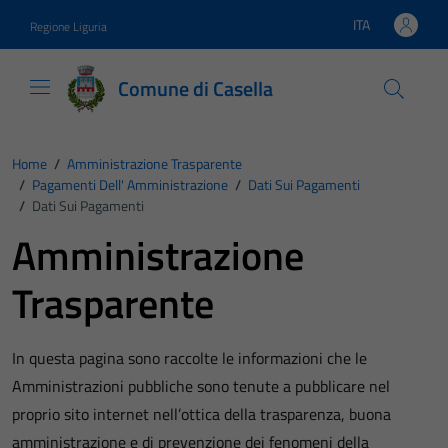
Vai ai contenuti
Vai al footer
ITA
Regione Liguria
Lingua attiva:
Comune di Casella
Home
/
Amministrazione Trasparente
/
Pagamenti Dell' Amministrazione
/
Dati Sui Pagamenti
/
Dati Sui Pagamenti
Amministrazione
Trasparente
In questa pagina sono raccolte le informazioni che le
Amministrazioni pubbliche sono tenute a pubblicare nel
proprio sito internet nell’ottica della trasparenza, buona
amministrazione e di prevenzione dei fenomeni della