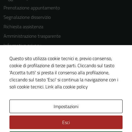
essere
Prenotazione appuntamento
utilizzati
Segnalazione disservizio
anche per la
profilazione.
Richiesta assistenza
La
Amministrazione trasparente
disabilitazione
Informativa privacy
di questi
cookies può
Cookie Policy
Questo sito utilizza cookie tecnici e, previo consenso,
peggiore la
Note legali
cookie di profilazione di terze parti. Cliccando sul tasto
navigazione e
'Accetta tutti' si presta il consenso alla profilazione,
Dichiarazione di accessibilità
la fruizione
cliccando sul tasto 'Esci' si continua la navigazione con i
delle
Piano di miglioramento del sito
soli cookie tecnici.
Link alla cookie policy
funzionalità
del sito.
Area Privata
Impostazioni
Experience
Esci
In order for
our website