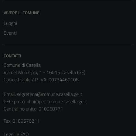
essere
disabilitati.
VIVERE IL COMUNE
Questi cookie
non raccolgono
Luoghi
informazioni
Eventi
personali.
CONTATTI
Terze parti
Comune di Casella
Questi cookie
Via del Municipio, 1 - 16015 Casella (GE)
sono
Codice fiscale / P. IVA: 00734460108
impostati da
una serie di
Email:
segreteria@comune.casella.ge.it
servizi esterni
PEC:
protocollo@pec.comune.casella.ge.it
(si veda la
Centralino unico: 010968771
Cookie policy
estesa per i
Fax: 0109670211
dettagli) e
possono
Leggi le FAQ