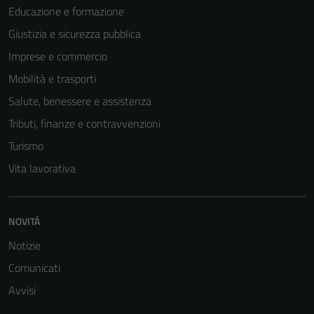
Educazione e formazione
Giustizia e sicurezza pubblica
Imprese e commercio
Mobilità e trasporti
Salute, benessere e assistenza
Tributi, finanze e contravvenzioni
Turismo
Vita lavorativa
Tecnici
Questi cookie
NOVITÀ
sono necessari
Notizie
per il
funzionamento
Comunicati
del sito e non
Avvisi
possono